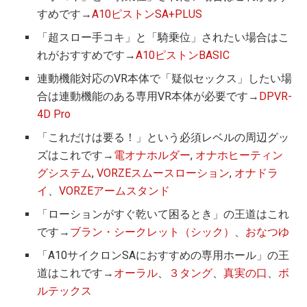
すめです→
A10ピストンSA+PLUS
「超スロー手コキ」と「騎乗位」されたい場合はこ
れがおすすめです→
A10ピストンBASIC
連動機能対応のVR本体で「疑似セックス」したい場
合は連動機能のある専用VR本体が必要です→
DPVR-
4D Pro
「これだけは要る！」という必須レベルの周辺グッ
ズはこれです→
電オナホルダー
,
オナホヒーティン
グシステム
,
VORZEスムースローション
,
オナドラ
イ
、
VORZEアームスタンド
「ローションがすぐ乾いて困るとき」の王道はこれ
です→
ブラン・シークレット（シック）
、
おなつゆ
「A10サイクロンSAにおすすめの専用ホール」の王
道はこれです→
オーラル
、
３タング
、
真実の口
、
ボ
ルテックス