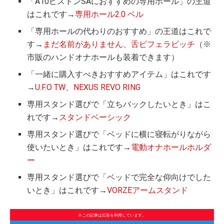
「A10ピストンSAにおすすめの専用ホール」の王道
はこれです→
専用ホール2.0 ベル
「専用ホールの代わりのおすすめ」の王道はこれで
す→
まだ名前がありません
、
舌ピフェラビッチ
（※
市販のハンドオナホールも装着できます）
「一緒に購入すべきおすすめアイテム」はこれです
→
U.F.O TW
、
NEXUS REVO RING
専用スタンド選びで「立ちバックしたいとき」はこ
れです→
スタンドベーシック
専用スタンド選びで「ベッドに横に寝転がりながら
使いたいとき」はこれです→
電動オナホールホルダ
ー
専用スタンド選びで「ベッドで完全な仰向けでした
いとき」はこれです→
VORZEアームスタンド
※この記事は広告を利用しています。