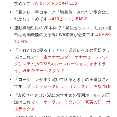
すめです→
A10ピストンSA+PLUS
「超スロー手コキ」と「騎乗位」されたい場合はこ
れがおすすめです→
A10ピストンBASIC
連動機能対応のVR本体で「疑似セックス」したい場
合は連動機能のある専用VR本体が必要です→
DPVR-
4D Pro
「これだけは要る！」という必須レベルの周辺グッ
ズはこれです→
電オナホルダー
,
オナホヒーティン
グシステム
,
VORZEスムースローション
,
オナドラ
イ
、
VORZEアームスタンド
「ローションがすぐ乾いて困るとき」の王道はこれ
です→
ブラン・シークレット（シック）
、
おなつゆ
「A10サイクロンSAにおすすめの専用ホール」の王
道はこれです→
オーラル
、
３タング
、
真実の口
、
ボ
ルテックス