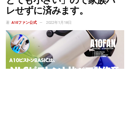
とても小さい」ので家族バ
レせずに済みます。
著:
A10ファン公式
2022年1月18日
※この記事は広告を利用しています。
©A10ファン公式│OFFICIAL│A10FAN.COM｜37,000記事突破