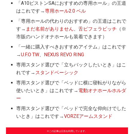
「A10ピストンSAにおすすめの専用ホール」の王道
はこれです→
専用ホール2.0 ベル
「専用ホールの代わりのおすすめ」の王道はこれで
す→
まだ名前がありません
、
舌ピフェラビッチ
（※
市販のハンドオナホールも装着できます）
「一緒に購入すべきおすすめアイテム」はこれです
→
U.F.O TW
、
NEXUS REVO RING
専用スタンド選びで「立ちバックしたいとき」はこ
れです→
スタンドベーシック
専用スタンド選びで「ベッドに横に寝転がりながら
使いたいとき」はこれです→
電動オナホールホルダ
ー
専用スタンド選びで「ベッドで完全な仰向けでした
いとき」はこれです→
VORZEアームスタンド
※この記事は広告を利用しています。