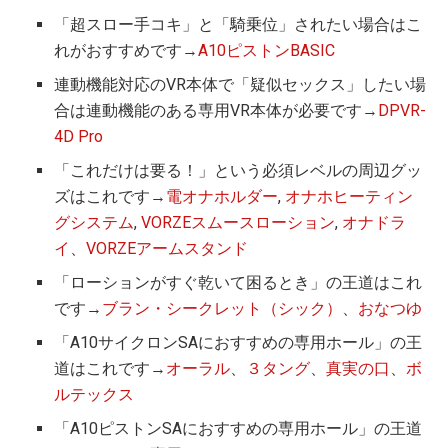
「超スロー手コキ」と「騎乗位」されたい場合はこ
れがおすすめです→
A10ピストンBASIC
連動機能対応のVR本体で「疑似セックス」したい場
合は連動機能のある専用VR本体が必要です→
DPVR-
4D Pro
「これだけは要る！」という必須レベルの周辺グッ
ズはこれです→
電オナホルダー
,
オナホヒーティン
グシステム
,
VORZEスムースローション
,
オナドラ
イ
、
VORZEアームスタンド
「ローションがすぐ乾いて困るとき」の王道はこれ
です→
ブラン・シークレット（シック）
、
おなつゆ
「A10サイクロンSAにおすすめの専用ホール」の王
道はこれです→
オーラル
、
３タング
、
真実の口
、
ボ
ルテックス
「A10ピストンSAにおすすめの専用ホール」の王道