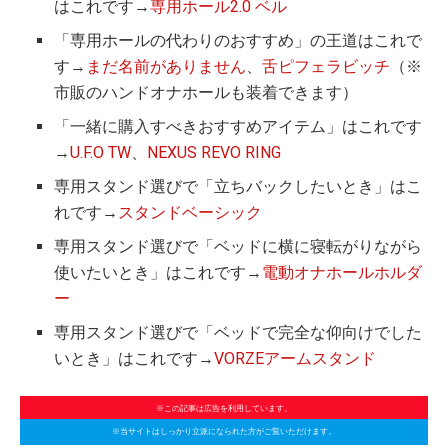
はこれです→
専用ホール2.0 ベル
「専用ホールの代わりのおすすめ」の王道はこれで
す→
まだ名前がありません
、
舌ピフェラビッチ
（※
市販のハンドオナホールも装着できます）
「一緒に購入すべきおすすめアイテム」はこれです
→
U.F.O TW
、
NEXUS REVO RING
専用スタンド選びで「立ちバックしたいとき」はこ
れです→
スタンドベーシック
専用スタンド選びで「ベッドに横に寝転がりながら
使いたいとき」はこれです→
電動オナホールホルダ
ー
専用スタンド選びで「ベッドで完全な仰向けでした
いとき」はこれです→
VORZEアームスタンド
※この記事は広告を利用しています。
※当サイトはしっかり立派になられた方がご覧いただけます。