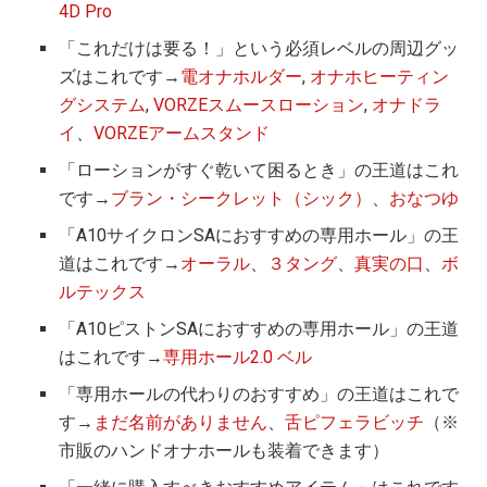
4D Pro
「これだけは要る！」という必須レベルの周辺グッ
ズはこれです→
電オナホルダー
,
オナホヒーティン
グシステム
,
VORZEスムースローション
,
オナドラ
イ
、
VORZEアームスタンド
「ローションがすぐ乾いて困るとき」の王道はこれ
です→
ブラン・シークレット（シック）
、
おなつゆ
「A10サイクロンSAにおすすめの専用ホール」の王
道はこれです→
オーラル
、
３タング
、
真実の口
、
ボ
ルテックス
「A10ピストンSAにおすすめの専用ホール」の王道
はこれです→
専用ホール2.0 ベル
「専用ホールの代わりのおすすめ」の王道はこれで
す→
まだ名前がありません
、
舌ピフェラビッチ
（※
市販のハンドオナホールも装着できます）