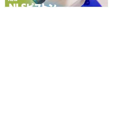
※この記事は広告を利用しています。
©A10ファン公式│OFFICIAL│A10FAN.COM｜37,000記事突破
ついにA10シリーズが大幅値下げ！