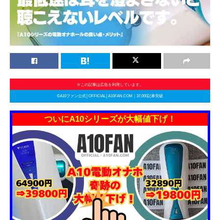
※この記事は広告を利用しています。
©A10ファン公式│OFFICIAL│A10FAN.COM｜37,000記事突破
ついにA10シリーズが大幅値下げ！