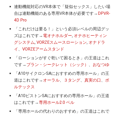
連動機能対応のVR本体で「疑似セックス」したい場
合は連動機能のある専用VR本体が必要です→
DPVR-
4D Pro
「これだけは要る！」という必須レベルの周辺グッ
ズはこれです→
電オナホルダー
,
オナホヒーティン
グシステム
,
VORZEスムースローション
,
オナドラ
イ
、
VORZEアームスタンド
「ローションがすぐ乾いて困るとき」の王道はこれ
です→
ブラン・シークレット（シック）
、
おなつゆ
「A10サイクロンSAにおすすめの専用ホール」の王
道はこれです→
オーラル
、
３タング
、
真実の口
、
ボ
ルテックス
「A10ピストンSAにおすすめの専用ホール」の王道
はこれです→
専用ホール2.0 ベル
「専用ホールの代わりのおすすめ」の王道はこれで