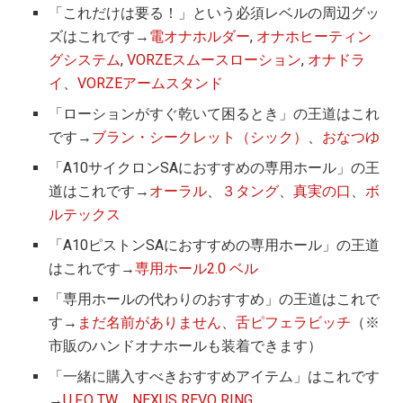
「これだけは要る！」という必須レベルの周辺グッ
ズはこれです→
電オナホルダー
,
オナホヒーティン
グシステム
,
VORZEスムースローション
,
オナドラ
イ
、
VORZEアームスタンド
「ローションがすぐ乾いて困るとき」の王道はこれ
です→
ブラン・シークレット（シック）
、
おなつゆ
「A10サイクロンSAにおすすめの専用ホール」の王
道はこれです→
オーラル
、
３タング
、
真実の口
、
ボ
ルテックス
「A10ピストンSAにおすすめの専用ホール」の王道
はこれです→
専用ホール2.0 ベル
「専用ホールの代わりのおすすめ」の王道はこれで
す→
まだ名前がありません
、
舌ピフェラビッチ
（※
市販のハンドオナホールも装着できます）
「一緒に購入すべきおすすめアイテム」はこれです
→
U.F.O TW
、
NEXUS REVO RING