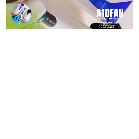
※この記事は広告を利用しています。
©A10ファン公式│OFFICIAL│A10FAN.COM｜37,000記事突破
ついにA10シリーズが大幅値下げ！