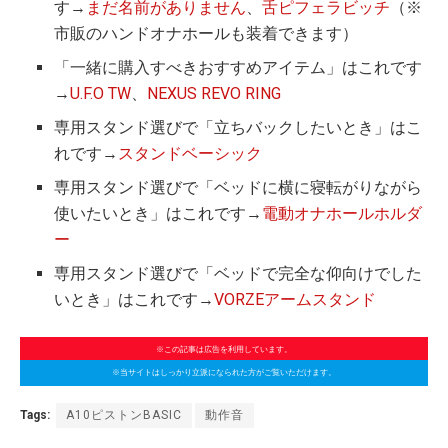
す→
まだ名前がありません
、
舌ピフェラビッチ
（※
市販のハンドオナホールも装着できます）
「一緒に購入すべきおすすめアイテム」はこれです
→
U.F.O TW
、
NEXUS REVO RING
専用スタンド選びで「立ちバックしたいとき」はこ
れです→
スタンドベーシック
専用スタンド選びで「ベッドに横に寝転がりながら
使いたいとき」はこれです→
電動オナホールホルダ
ー
専用スタンド選びで「ベッドで完全な仰向けでした
いとき」はこれです→
VORZEアームスタンド
※この記事は広告を利用しています。
※当サイトはしっかり立派になられた方がご覧いただけます。
Tags:
A10ピストンBASIC
動作音