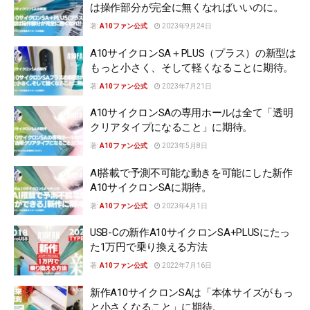
は操作部分が完全に無くなればいいのに。
著:
A10ファン公式
2023年9月24日
A10サイクロンSA＋PLUS（プラス）の新型は
もっと小さく、そして軽くなることに期待。
著:
A10ファン公式
2023年7月21日
A10サイクロンSAの専用ホールは全て「透明
クリアタイプになること」に期待。
著:
A10ファン公式
2023年5月8日
AI搭載で予測不可能な動きを可能にした新作
A10サイクロンSAに期待。
著:
A10ファン公式
2023年4月1日
USB-Cの新作A10サイクロンSA+PLUSにたっ
た1万円で乗り換える方法
著:
A10ファン公式
2022年7月16日
新作A10サイクロンSAは「本体サイズがもっ
と小さくなること」に期待。