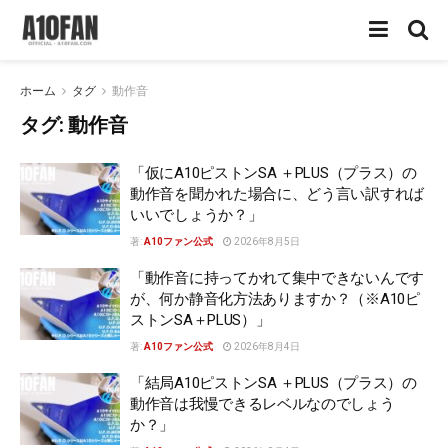
ホーム
タグ
動作音
タグ:
動作音
「仮にA10ピストンSA ＋PLUS（プラス）の
動作音を聞かれた場合に、どう言い訳すれば
いいでしょうか？」
著:
A10ファン公式
2026年8月5日
「動作音に持ってかれて集中できないんです
が、何か静音化方法ありますか？（※A10ピ
ストンSA＋PLUS）」
著:
A10ファン公式
2026年8月4日
「結局A10ピストンSA ＋PLUS（プラス）の
動作音は我慢できるレベルなのでしょう
か？」