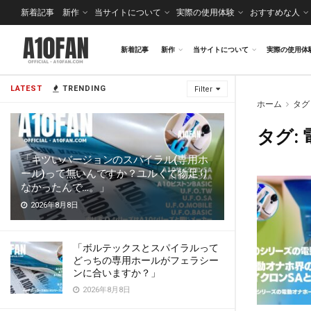
新着記事
新作
当サイトについて
実際の使用体験
おすすめな人
新着記事
新作
当サイトについて
実際の使用体
LATEST
TRENDING
Filter
ホーム
タグ
タグ:
「キツいバージョンのスパイラル(専用ホ
ール)って無いんですか？ユルくて物足り
なかったんで…。」
2026年8月8日
「ボルテックスとスパイラルって
どっちの専用ホールがフェラシー
ンに合いますか？」
2026年8月8日