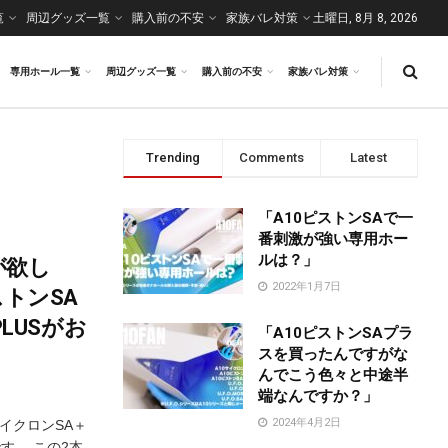
覧
周辺グッズ一覧
購入前の不安
家族バレ対策
土曜日, 8月 8, 2026
専用ホール一覧
周辺グッズ一覧
購入前の不安
家族バレ対策
Trending
Comments
Latest
「A10ピストンSAで一
番刺激が強い専用ホー
ルは？」
が欲し
2022年1月7日
トンSA
LUSがお
「A10ピストンSAプラ
スを買ったんですがな
んでこう色々と中途半
端なんですか？」
2024年4月2日
イクロンSA＋
です。 この2本