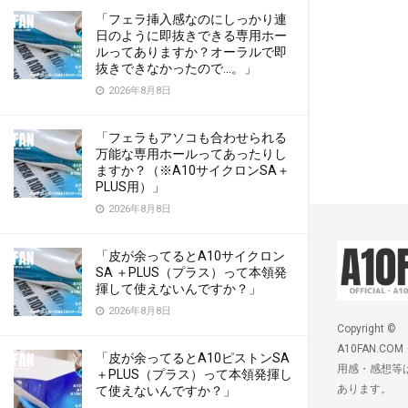
「フェラ挿入感なのにしっかり連
日のように即抜きできる専用ホー
ルってありますか？オーラルで即
抜きできなかったので…。」
2026年8月8日
「フェラもアソコも合わせられる
万能な専用ホールってあったりし
ますか？（※A10サイクロンSA＋
PLUS用）」
2026年8月8日
「皮が余ってるとA10サイクロン
SA ＋PLUS（プラス）って本領発
揮して使えないんですか？」
2026年8月8日
Copyright ©
A10FAN.COM
「皮が余ってるとA10ピストンSA
用感・感想等
＋PLUS（プラス）って本領発揮し
あります。
て使えないんですか？」