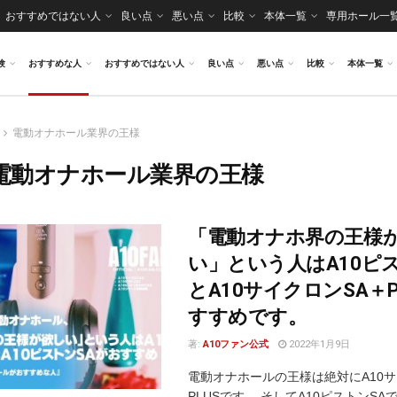
おすすめではない人
良い点
悪い点
比較
本体一覧
専用ホール一
験
おすすめな人
おすすめではない人
良い点
悪い点
比較
本体一覧
電動オナホール業界の王様
電動オナホール業界の王様
「電動オナホ界の王様
い」という人はA10ピス
とA10サイクロンSA＋P
すすめです。
著:
A10ファン公式
2022年1月9日
電動オナホールの王様は絶対にA10サ
PLUSです。 そしてA10ピストンSA