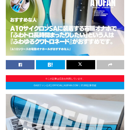
※この記事は広告を利用しています。
©A10ファン公式│OFFICIAL│A10FAN.COM｜37,000記事突破