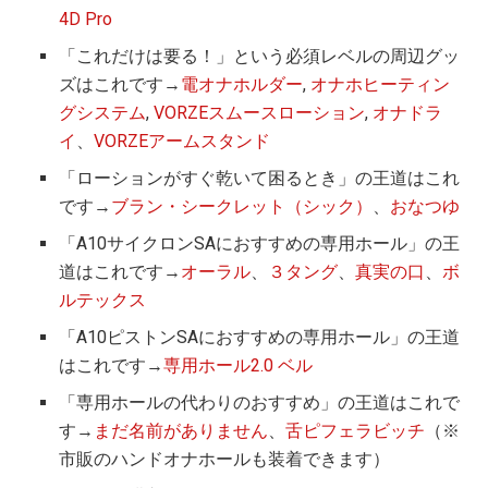
4D Pro
「これだけは要る！」という必須レベルの周辺グッ
ズはこれです→
電オナホルダー
,
オナホヒーティン
グシステム
,
VORZEスムースローション
,
オナドラ
イ
、
VORZEアームスタンド
「ローションがすぐ乾いて困るとき」の王道はこれ
です→
ブラン・シークレット（シック）
、
おなつゆ
「A10サイクロンSAにおすすめの専用ホール」の王
道はこれです→
オーラル
、
３タング
、
真実の口
、
ボ
ルテックス
「A10ピストンSAにおすすめの専用ホール」の王道
はこれです→
専用ホール2.0 ベル
「専用ホールの代わりのおすすめ」の王道はこれで
す→
まだ名前がありません
、
舌ピフェラビッチ
（※
市販のハンドオナホールも装着できます）