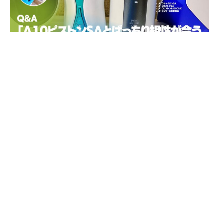
※この記事は広告を利用しています。
©A10ファン公式│OFFICIAL│A10FAN.COM｜37,000記事突破
ついにA10シリーズが大幅値下げ！