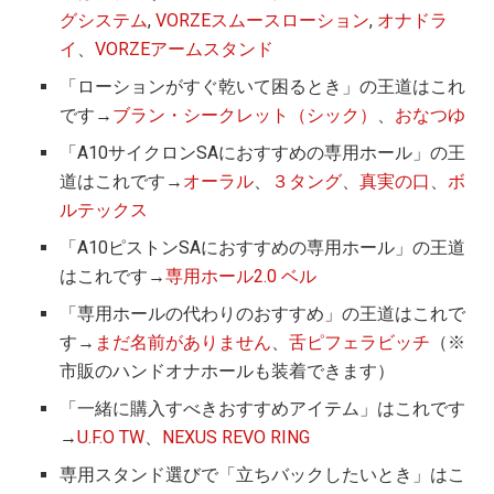
グシステム
,
VORZEスムースローション
,
オナドラ
イ
、
VORZEアームスタンド
「ローションがすぐ乾いて困るとき」の王道はこれ
です→
ブラン・シークレット（シック）
、
おなつゆ
「A10サイクロンSAにおすすめの専用ホール」の王
道はこれです→
オーラル
、
３タング
、
真実の口
、
ボ
ルテックス
「A10ピストンSAにおすすめの専用ホール」の王道
はこれです→
専用ホール2.0 ベル
「専用ホールの代わりのおすすめ」の王道はこれで
す→
まだ名前がありません
、
舌ピフェラビッチ
（※
市販のハンドオナホールも装着できます）
「一緒に購入すべきおすすめアイテム」はこれです
→
U.F.O TW
、
NEXUS REVO RING
専用スタンド選びで「立ちバックしたいとき」はこ