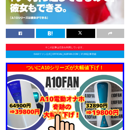
※この記事は広告を利用しています。
©A10ファン公式│OFFICIAL│A10FAN.COM｜37,000記事突破
ついにA10シリーズが大幅値下げ！