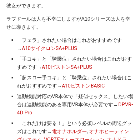
彼女ができます。
ラブドールは人を不幸にしますがA10シリーズは人を幸
せに導きます。
「フェラ」されたい場合はこれがおすすめです
→
A10サイクロンSA+PLUS
「手コキ」と「騎乗位」されたい場合はこれがおす
すめです→
A10ピストンSA+PLUS
「超スロー手コキ」と「騎乗位」されたい場合はこ
れがおすすめです→
A10ピストンBASIC
連動機能対応のVR本体で「疑似セックス」したい場
合は連動機能のある専用VR本体が必要です→
DPVR-
4D Pro
「これだけは要る！」という必須レベルの周辺グッ
ズはこれです→
電オナホルダー
,
オナホヒーティン
グシステム
,
VORZEスムースローション
,
オナドラ