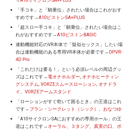
→
A10サイクロンSA+PLUS
「手コキ」と「騎乗位」されたい場合はこれがおす
すめです→
A10ピストンSA+PLUS
「超スロー手コキ」と「騎乗位」されたい場合はこ
れがおすすめです→
A10ピストンBASIC
連動機能対応のVR本体で「疑似セックス」したい場
合は連動機能のある専用VR本体が必要です→
DPVR-
4D Pro
「これだけは要る！」という必須レベルの周辺グッ
ズはこれです→
電オナホルダー
,
オナホヒーティン
グシステム
,
VORZEスムースローション
,
オナドラ
イ
、
VORZEアームスタンド
「ローションがすぐ乾いて困るとき」の王道はこれ
です→
ブラン・シークレット（シック）
、
おなつゆ
「A10サイクロンSAにおすすめの専用ホール」の王
道はこれです→
オーラル
、
３タング
、
真実の口
、
ボ