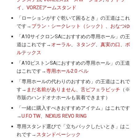
イ
、
VORZEアームスタンド
「ローションがすぐ乾いて困るとき」の王道はこれ
です→
ブラン・シークレット（シック）
、
おなつゆ
「A10サイクロンSAにおすすめの専用ホール」の王
道はこれです→
オーラル
、
３タング
、
真実の口
、
ボ
ルテックス
「A10ピストンSAにおすすめの専用ホール」の王道
はこれです→
専用ホール2.0 ベル
「専用ホールの代わりのおすすめ」の王道はこれで
す→
まだ名前がありません
、
舌ピフェラビッチ
（※
市販のハンドオナホールも装着できます）
「一緒に購入すべきおすすめアイテム」はこれです
→
U.F.O TW
、
NEXUS REVO RING
専用スタンド選びで「立ちバックしたいとき」はこ
れです→
スタンドベーシック