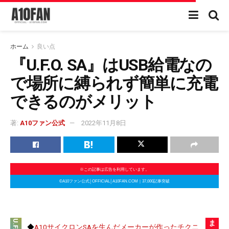
ホーム
良い点
『U.F.O. SA』はUSB給電なの
で場所に縛られず簡単に充電
できるのがメリット
著:
A10ファン公式
2022年11月8日
※この記事は広告を利用しています。
©A10ファン公式│OFFICIAL│A10FAN.COM｜37,000記事突破
ま
◆
A10サイクロンSAを生んだメーカーが作ったチクニ