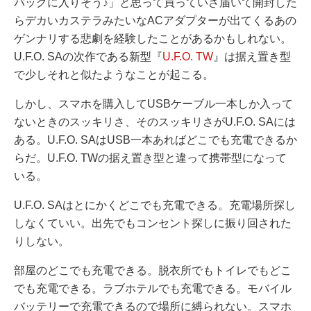
バッグに入りそう♪」と思って買っていざ届いて開封した
らデカいカステラみたいなACアダプターが出てくるあの
ゲンナリする悲劇を経験したことがあるかもしれない。
U.F.O. SAの次作である新型『
U.F.O. TW
』は据え置き型
で少しそれと似たようなことが起こる。
しかし、スマホを購入してUSBケーブル一本しか入って
ないときのスッキリさ、そのスッキリさがU.F.O. SAには
ある。U.F.O. SAはUSB一本あればどこでも充電できるか
らだ。U.F.O. TWの据え置き型と違って携帯型になって
いる。
U.F.O. SAはとにかくどこでも充電できる。充電場所探し
しなくていい。出先でもコンセント探しに振り回された
りしない。
部屋のどこでも充電できる。脱衣所でもトイレでもどこ
でも充電できる。ラブホテルでも充電できる。モバイル
バッテリーで充電できるので場所に縛られない。スマホ