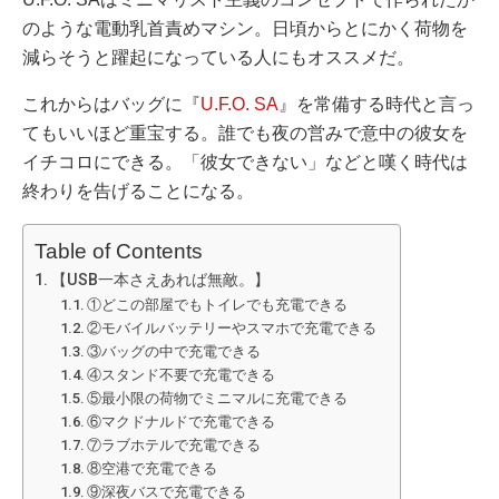
のような電動乳首責めマシン。日頃からとにかく荷物を
減らそうと躍起になっている人にもオススメだ。
これからはバッグに『
U.F.O. SA
』を常備する時代と言っ
てもいいほど重宝する。誰でも夜の営みで意中の彼女を
イチコロにできる。「彼女できない」などと嘆く時代は
終わりを告げることになる。
Table of Contents
【USB一本さえあれば無敵。】
①どこの部屋でもトイレでも充電できる
②モバイルバッテリーやスマホで充電できる
③バッグの中で充電できる
④スタンド不要で充電できる
⑤最小限の荷物でミニマルに充電できる
⑥マクドナルドで充電できる
⑦ラブホテルで充電できる
⑧空港で充電できる
⑨深夜バスで充電できる