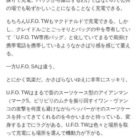
探りで充電。バッグから露出するわけではないので公共
の場でも恥ずかしいことになることなく充電できる。
もちろんU.F.O. TWもマクドナルドで充電できる。しか
し、クレイドルごとごっそりとバッグの中を専有してい
て「U.F.O. TW専用バッグ」と化していてまるで肩掛け
携帯電話を携帯しているようなかさばり感を感じて萎え
る。
一方U.F.O. SAは違う。
とにかく気楽だ。かさばらないゆえに非常にスッキリ。
U.F.O. TWはまるで昔のスーツケース型のアイアンマン
（マーク5。ビリビリのムチを振り回すイワン・ヴァン
コの攻撃を何度も避けながらペッパーがそのスーツケー
スを持ってきてくれるのを今かいまかと待っている。変
身するまでにラグがある。U.F.O. TWは色々と場所を取
って充電にも場所を選んで機動力が下がる。