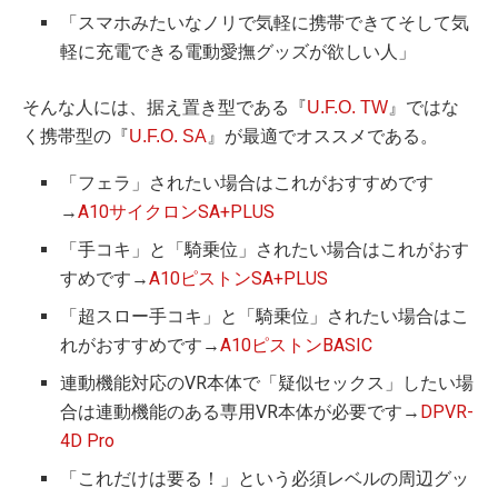
「スマホみたいなノリで気軽に携帯できてそして気
軽に充電できる電動愛撫グッズが欲しい人」
そんな人には、据え置き型である『
U.F.O. TW
』ではな
く携帯型の『
U.F.O. SA
』が最適でオススメである。
「フェラ」されたい場合はこれがおすすめです
→
A10サイクロンSA+PLUS
「手コキ」と「騎乗位」されたい場合はこれがおす
すめです→
A10ピストンSA+PLUS
「超スロー手コキ」と「騎乗位」されたい場合はこ
れがおすすめです→
A10ピストンBASIC
連動機能対応のVR本体で「疑似セックス」したい場
合は連動機能のある専用VR本体が必要です→
DPVR-
4D Pro
「これだけは要る！」という必須レベルの周辺グッ