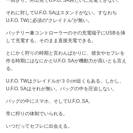
一回きり。外出先でU.F.O. SAみたいに充電できない。
それに対してU.F.O. SAはスタンドがない。すなわち
U.F.O. TWに必須の“クレイドル”が無い。
バッテリー兼コントローラーのその充電端子にUSBを挿
して充電する。そのまま直接充電できる。
とにかく狩りの時期と言わんばかりに、彼女やセフレを
作る時期にはなにかとU.F.O. SAが機動力が高いとも言え
る。
U.F.O. TWはクレイドルが３０cm近くもある。しかし、
U.F.O. SAはそれが無い。バッグの中を圧迫しない。
バッグの中にスマホ、そしてU.F.O. SA。
常に狩りの体制でいられる。
いつだってセフレに出会える。