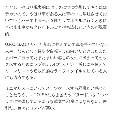
ただし、やはり現実的にバッグに常に携帯しておくには
デカいので、やはり車がある人は車の中に常駐させてお
いていざバーで出会った女性とラブホテルに行くときに
そのまま車からクレイドルごと持ち込むというのが現実
的。
U.F.O. SAはというと都心に住んでいて車を持っていない
人や、なんとなく徒歩や自転車で出向いたときにたまた
まバーに行ってたまたまいい感じの女性に出会ってセッ
クスするためにラブホテルに行くという感じにも使えて
ミニマリストや遊牧民的なライフスタイルをしている人
にも適応できる。
ミニマリストにとってスーツケースすら邪魔だと感じる
ことだろう。U.F.O. SAならまぁカップヌードルを２つバ
ッグに常備しているような感覚で邪魔にはならない。便
利だ。色々とコスパが高い。