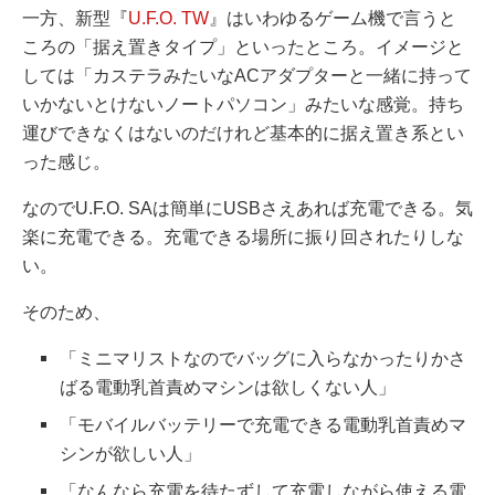
一方、新型『
U.F.O. TW
』はいわゆるゲーム機で言うと
ころの「据え置きタイプ」といったところ。イメージと
しては「カステラみたいなACアダプターと一緒に持って
いかないとけないノートパソコン」みたいな感覚。持ち
運びできなくはないのだけれど基本的に据え置き系とい
った感じ。
なのでU.F.O. SAは簡単にUSBさえあれば充電できる。気
楽に充電できる。充電できる場所に振り回されたりしな
い。
そのため、
「ミニマリストなのでバッグに入らなかったりかさ
ばる電動乳首責めマシンは欲しくない人」
「モバイルバッテリーで充電できる電動乳首責めマ
シンが欲しい人」
「なんなら充電を待たずして充電しながら使える電