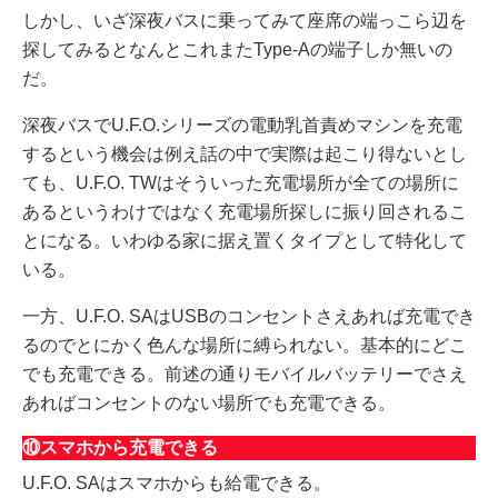
しかし、いざ深夜バスに乗ってみて座席の端っこら辺を
探してみるとなんとこれまたType-Aの端子しか無いの
だ。
深夜バスでU.F.O.シリーズの電動乳首責めマシンを充電
するという機会は例え話の中で実際は起こり得ないとし
ても、U.F.O. TWはそういった充電場所が全ての場所に
あるというわけではなく充電場所探しに振り回されるこ
とになる。いわゆる家に据え置くタイプとして特化して
いる。
一方、U.F.O. SAはUSBのコンセントさえあれば充電でき
るのでとにかく色んな場所に縛られない。基本的にどこ
でも充電できる。前述の通りモバイルバッテリーでさえ
あればコンセントのない場所でも充電できる。
⑩スマホから充電できる
U.F.O. SAはスマホからも給電できる。