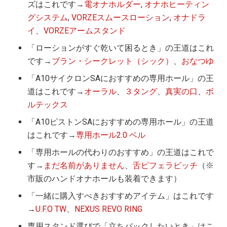
ズはこれです→
電オナホルダー
,
オナホヒーティン
グシステム
,
VORZEスムースローション
,
オナドラ
イ
、
VORZEアームスタンド
「ローションがすぐ乾いて困るとき」の王道はこれ
です→
ブラン・シークレット（シック）
、
おなつゆ
「A10サイクロンSAにおすすめの専用ホール」の王
道はこれです→
オーラル
、
３タング
、
真実の口
、
ボ
ルテックス
「A10ピストンSAにおすすめの専用ホール」の王道
はこれです→
専用ホール2.0 ベル
「専用ホールの代わりのおすすめ」の王道はこれで
す→
まだ名前がありません
、
舌ピフェラビッチ
（※
市販のハンドオナホールも装着できます）
「一緒に購入すべきおすすめアイテム」はこれです
→
U.F.O TW
、
NEXUS REVO RING
専用スタンド選びで「立ちバックしたいとき」はこ