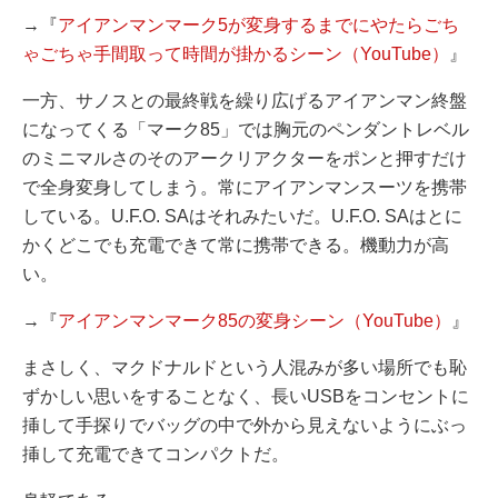
→『
アイアンマンマーク5が変身するまでにやたらごち
ゃごちゃ手間取って時間が掛かるシーン（YouTube）
』
一方、サノスとの最終戦を繰り広げるアイアンマン終盤
になってくる「マーク85」では胸元のペンダントレベル
のミニマルさのそのアークリアクターをポンと押すだけ
で全身変身してしまう。常にアイアンマンスーツを携帯
している。U.F.O. SAはそれみたいだ。U.F.O. SAはとに
かくどこでも充電できて常に携帯できる。機動力が高
い。
→『
アイアンマンマーク85の変身シーン（YouTube）
』
まさしく、マクドナルドという人混みが多い場所でも恥
ずかしい思いをすることなく、長いUSBをコンセントに
挿して手探りでバッグの中で外から見えないようにぶっ
挿して充電できてコンパクトだ。