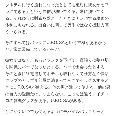
ブホテルに行く流れになったとしても絶対に彼女かセフ
レにできる」という自信が湧いてくる。常に湧いてく
る。それゆえに財布を落としたときにナンパする攻めの
体制にもなれる。出会いに関して奥手ではなく機動力高
くいられる。
そのすべてはバッグにU.F.O. SAという神機があるから
だ。常に常備しているからだ。
彼女ではなく、もっとランクを下げて一夜限りに割り切
り関係にバーでなったとする。バーで出会ったとする。
そのときに終電逃してホテルも取れなくて仕方なく快活
クラブのカップル部屋に泊まってそこでセックスすると
きにU.F.O. SAが使える。他の男と違って使える。他の男
は自力の愛撫だけ。つまらない。こっちは違う、イチコ
ロの愛撫グッズがある。U.F.O. SAがある。
とにかくいつでも使えるようにモバイルバッテリーと