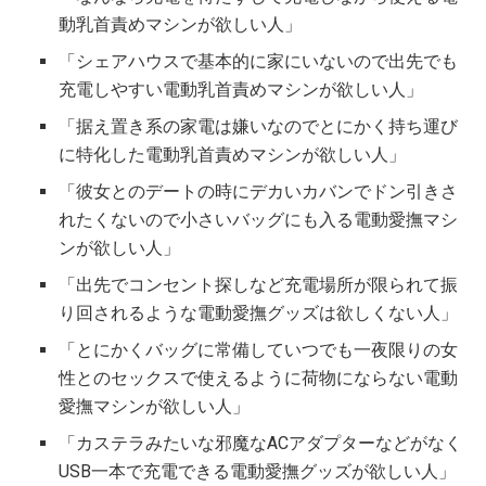
動乳首責めマシンが欲しい人」
「シェアハウスで基本的に家にいないので出先でも
充電しやすい電動乳首責めマシンが欲しい人」
「据え置き系の家電は嫌いなのでとにかく持ち運び
に特化した電動乳首責めマシンが欲しい人」
「彼女とのデートの時にデカいカバンでドン引きさ
れたくないので小さいバッグにも入る電動愛撫マシ
ンが欲しい人」
「出先でコンセント探しなど充電場所が限られて振
り回されるような電動愛撫グッズは欲しくない人」
「とにかくバッグに常備していつでも一夜限りの女
性とのセックスで使えるように荷物にならない電動
愛撫マシンが欲しい人」
「カステラみたいな邪魔なACアダプターなどがなく
USB一本で充電できる電動愛撫グッズが欲しい人」