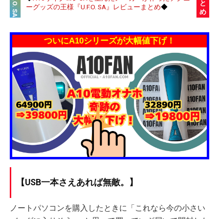
U.F.O. SA
と
ーグッズの王様『U.F.O. SA』レビューまとめ
◆
め
ついにA10シリーズが大幅値下げ！
【USB一本さえあれば無敵。】
ノートパソコンを購入したときに「これなら今の小さい