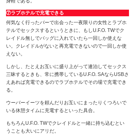
身軽である。
⑦ラブホテルで充電できる
何気なく行ったバーで出会った一夜限りの女性とラブホ
テルでセックスするというときに、もしU.F.O. TWでク
レイドル無しでバッグに入れていたら一回しか使えな
い。クレイドルがないと再充電できないので一回しか使
えない。
しかし、たとえお互いに盛り上がって連泊してセックス
三昧するときも、常に携帯しているU.F.O. SAならUSBさ
えあれば充電できるのでラブホテルでその場で充電でき
る。
ウーバーイーツを頼んだりお互いにまったりくつろいで
いる休憩タイムに充電するといった具合。
もちろんU.F.O. TWでクレイドルと一緒に持ち込むとい
うことも大いにアリだ。