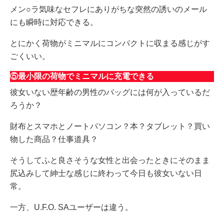
メン○ラ気味なセフレにありがちな突然の誘いのメール
にも瞬時に対応できる。
とにかく荷物がミニマルにコンパクトに収まる感じがす
ごくいい。
⑤最小限の荷物でミニマルに充電できる
彼女いない歴年齢の男性のバッグには何が入っているだ
ろうか？
財布とスマホとノートパソコン？本？タブレット？買い
物した商品？仕事道具？
そうしてふと良さそうな女性と出会ったときにそのまま
尻込みして紳士な感じに終わって今日も彼女いない日
常。
一方、U.F.O. SAユーザーは違う。