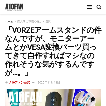
ホーム
購入前の不安や迷いや疑問
「VORZEアームスタンドの件
なんですが、モニターアー
ムとかVESA変換パーツ買っ
てきて自作すればマシなの
作れそうな気がするんです
が…。」
著:
A10ファン公式
2025年11月11日