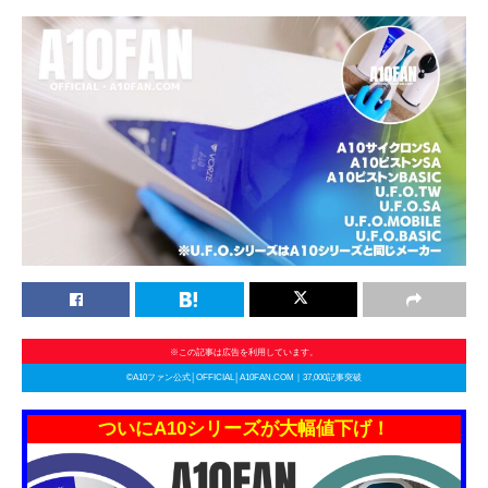
※この記事は広告を利用しています。
©A10ファン公式│OFFICIAL│A10FAN.COM｜37,000記事突破
ついにA10シリーズが大幅値下げ！