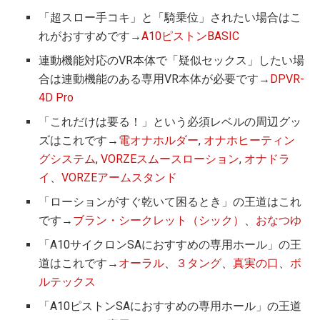
「超スロー手コキ」と「騎乗位」されたい場合はこ
れがおすすめです→
A10ピストンBASIC
連動機能対応のVR本体で「疑似セックス」したい場
合は連動機能のある専用VR本体が必要です→
DPVR-
4D Pro
「これだけは要る！」という必須レベルの周辺グッ
ズはこれです→
電オナホルダー
,
オナホヒーティン
グシステム
,
VORZEスムースローション
,
オナドラ
イ
、
VORZEアームスタンド
「ローションがすぐ乾いて困るとき」の王道はこれ
です→
ブラン・シークレット（シック）
、
おなつゆ
「A10サイクロンSAにおすすめの専用ホール」の王
道はこれです→
オーラル
、
３タング
、
真実の口
、
ボ
ルテックス
「A10ピストンSAにおすすめの専用ホール」の王道