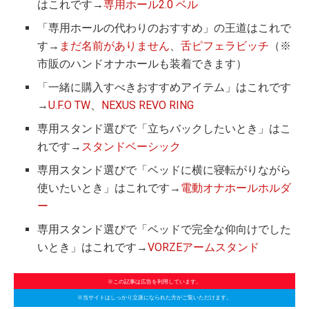
はこれです→
専用ホール2.0 ベル
「専用ホールの代わりのおすすめ」の王道はこれで
す→
まだ名前がありません
、
舌ピフェラビッチ
（※
市販のハンドオナホールも装着できます）
「一緒に購入すべきおすすめアイテム」はこれです
→
U.F.O TW
、
NEXUS REVO RING
専用スタンド選びで「立ちバックしたいとき」はこ
れです→
スタンドベーシック
専用スタンド選びで「ベッドに横に寝転がりながら
使いたいとき」はこれです→
電動オナホールホルダ
ー
専用スタンド選びで「ベッドで完全な仰向けでした
いとき」はこれです→
VORZEアームスタンド
※この記事は広告を利用しています。
※当サイトはしっかり立派になられた方がご覧いただけます。