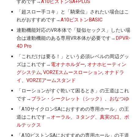
すめです→
A10ピストンSA+PLUS
「超スロー手コキ」と「騎乗位」されたい場合はこ
れがおすすめです→
A10ピストンBASIC
連動機能対応のVR本体で「疑似セックス」したい場
合は連動機能のある専用VR本体が必要です→
DPVR-
4D Pro
「これだけは要る！」という必須レベルの周辺グッ
ズはこれです→
電オナホルダー
,
オナホヒーティン
グシステム
,
VORZEスムースローション
,
オナドラ
イ
、
VORZEアームスタンド
「ローションがすぐ乾いて困るとき」の王道はこれ
です→
ブラン・シークレット（シック）
、
おなつゆ
「A10サイクロンSAにおすすめの専用ホール」の王
道はこれです→
オーラル
、
３タング
、
真実の口
、
ボ
ルテックス
「A10ピストンSAにおすすめの専用ホール」の王道