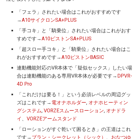
「フェラ」されたい場合はこれがおすすめです
→
A10サイクロンSA+PLUS
「手コキ」と「騎乗位」されたい場合はこれがおす
すめです→
A10ピストンSA+PLUS
「超スロー手コキ」と「騎乗位」されたい場合はこ
れがおすすめです→
A10ピストンBASIC
連動機能対応のVR本体で「疑似セックス」したい場
合は連動機能のある専用VR本体が必要です→
DPVR-
4D Pro
「これだけは要る！」という必須レベルの周辺グッ
ズはこれです→
電オナホルダー
,
オナホヒーティン
グシステム
,
VORZEスムースローション
,
オナドラ
イ
、
VORZEアームスタンド
「ローションがすぐ乾いて困るとき」の王道はこれ
です→
ブラン・シークレット（シック）
、
おなつゆ