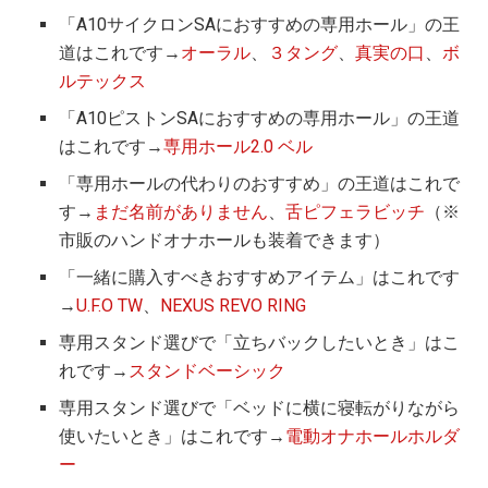
「A10サイクロンSAにおすすめの専用ホール」の王
道はこれです→
オーラル
、
３タング
、
真実の口
、
ボ
ルテックス
「A10ピストンSAにおすすめの専用ホール」の王道
はこれです→
専用ホール2.0 ベル
「専用ホールの代わりのおすすめ」の王道はこれで
す→
まだ名前がありません
、
舌ピフェラビッチ
（※
市販のハンドオナホールも装着できます）
「一緒に購入すべきおすすめアイテム」はこれです
→
U.F.O TW
、
NEXUS REVO RING
専用スタンド選びで「立ちバックしたいとき」はこ
れです→
スタンドベーシック
専用スタンド選びで「ベッドに横に寝転がりながら
使いたいとき」はこれです→
電動オナホールホルダ
ー