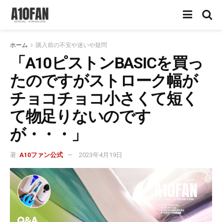
ホーム
購入前の不安や迷いや疑問
「A10ピストンBASICを買っ
たのですがストローク幅が
チョコチョコ小さくて短く
て物足りないのです
が・・・」
著:
A10ファン公式
2023年4月19日