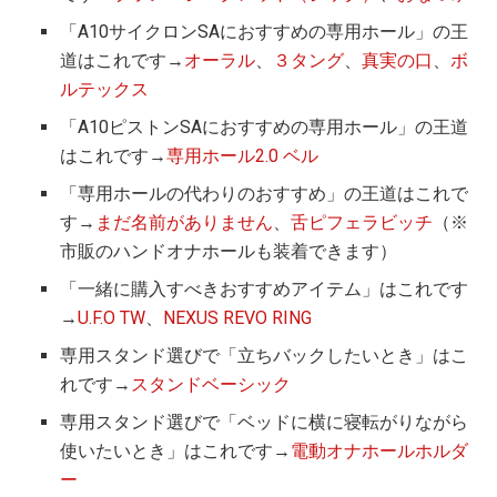
「A10サイクロンSAにおすすめの専用ホール」の王
道はこれです→
オーラル
、
３タング
、
真実の口
、
ボ
ルテックス
「A10ピストンSAにおすすめの専用ホール」の王道
はこれです→
専用ホール2.0 ベル
「専用ホールの代わりのおすすめ」の王道はこれで
す→
まだ名前がありません
、
舌ピフェラビッチ
（※
市販のハンドオナホールも装着できます）
「一緒に購入すべきおすすめアイテム」はこれです
→
U.F.O TW
、
NEXUS REVO RING
専用スタンド選びで「立ちバックしたいとき」はこ
れです→
スタンドベーシック
専用スタンド選びで「ベッドに横に寝転がりながら
使いたいとき」はこれです→
電動オナホールホルダ
ー