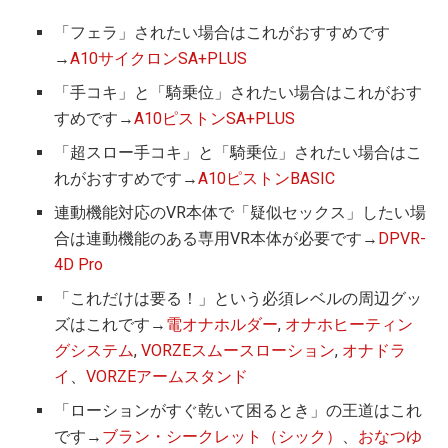
「フェラ」されたい場合はこれがおすすめです
→
A10サイクロンSA+PLUS
「手コキ」と「騎乗位」されたい場合はこれがおす
すめです→
A10ピストンSA+PLUS
「超スロー手コキ」と「騎乗位」されたい場合はこ
れがおすすめです→
A10ピストンBASIC
連動機能対応のVR本体で「疑似セックス」したい場
合は連動機能のある専用VR本体が必要です→
DPVR-
4D Pro
「これだけは要る！」という必須レベルの周辺グッ
ズはこれです→
電オナホルダー
,
オナホヒーティン
グシステム
,
VORZEスムースローション
,
オナドラ
イ
、
VORZEアームスタンド
「ローションがすぐ乾いて困るとき」の王道はこれ
です→
ブラン・シークレット（シック）
、
おなつゆ