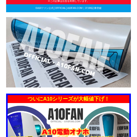
※この記事は広告を利用しています。
©A10ファン公式│OFFICIAL│A10FAN.COM｜37,000記事突破
ついにA10シリーズが大幅値下げ！