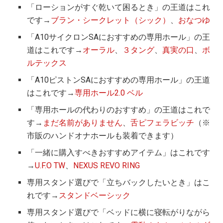
「ローションがすぐ乾いて困るとき」の王道はこれ
です→
ブラン・シークレット（シック）
、
おなつゆ
「A10サイクロンSAにおすすめの専用ホール」の王
道はこれです→
オーラル
、
３タング
、
真実の口
、
ボ
ルテックス
「A10ピストンSAにおすすめの専用ホール」の王道
はこれです→
専用ホール2.0 ベル
「専用ホールの代わりのおすすめ」の王道はこれで
す→
まだ名前がありません
、
舌ピフェラビッチ
（※
市販のハンドオナホールも装着できます）
「一緒に購入すべきおすすめアイテム」はこれです
→
U.F.O TW
、
NEXUS REVO RING
専用スタンド選びで「立ちバックしたいとき」はこ
れです→
スタンドベーシック
専用スタンド選びで「ベッドに横に寝転がりながら