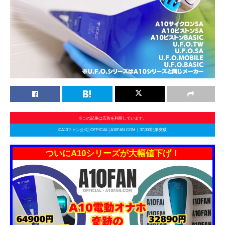
※この記事は広告を利用しています。
©A10ファン公式│OFFICIAL│A10FAN.COM｜37,000記事突破
ついにA10シリーズが大幅値下げ！