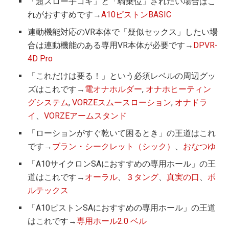
「超スロー手コキ」と「騎乗位」されたい場合はこ
れがおすすめです→
A10ピストンBASIC
連動機能対応のVR本体で「疑似セックス」したい場
合は連動機能のある専用VR本体が必要です→
DPVR-
4D Pro
「これだけは要る！」という必須レベルの周辺グッ
ズはこれです→
電オナホルダー
,
オナホヒーティン
グシステム
,
VORZEスムースローション
,
オナドラ
イ
、
VORZEアームスタンド
「ローションがすぐ乾いて困るとき」の王道はこれ
です→
ブラン・シークレット（シック）
、
おなつゆ
「A10サイクロンSAにおすすめの専用ホール」の王
道はこれです→
オーラル
、
３タング
、
真実の口
、
ボ
ルテックス
「A10ピストンSAにおすすめの専用ホール」の王道
はこれです→
専用ホール2.0 ベル