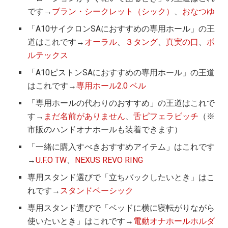
です→
ブラン・シークレット（シック）
、
おなつゆ
「A10サイクロンSAにおすすめの専用ホール」の王
道はこれです→
オーラル
、
３タング
、
真実の口
、
ボ
ルテックス
「A10ピストンSAにおすすめの専用ホール」の王道
はこれです→
専用ホール2.0 ベル
「専用ホールの代わりのおすすめ」の王道はこれで
す→
まだ名前がありません
、
舌ピフェラビッチ
（※
市販のハンドオナホールも装着できます）
「一緒に購入すべきおすすめアイテム」はこれです
→
U.F.O TW
、
NEXUS REVO RING
専用スタンド選びで「立ちバックしたいとき」はこ
れです→
スタンドベーシック
専用スタンド選びで「ベッドに横に寝転がりながら
使いたいとき」はこれです→
電動オナホールホルダ