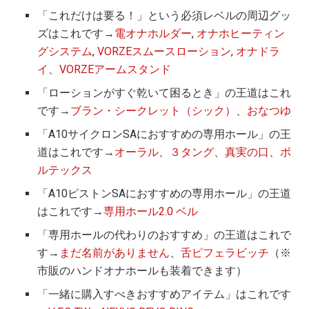
「これだけは要る！」という必須レベルの周辺グッ
ズはこれです→
電オナホルダー
,
オナホヒーティン
グシステム
,
VORZEスムースローション
,
オナドラ
イ
、
VORZEアームスタンド
「ローションがすぐ乾いて困るとき」の王道はこれ
です→
ブラン・シークレット（シック）
、
おなつゆ
「A10サイクロンSAにおすすめの専用ホール」の王
道はこれです→
オーラル
、
３タング
、
真実の口
、
ボ
ルテックス
「A10ピストンSAにおすすめの専用ホール」の王道
はこれです→
専用ホール2.0 ベル
「専用ホールの代わりのおすすめ」の王道はこれで
す→
まだ名前がありません
、
舌ピフェラビッチ
（※
市販のハンドオナホールも装着できます）
「一緒に購入すべきおすすめアイテム」はこれです