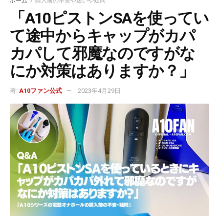
ホーム
購入前の不安や迷いや疑問
「A10ピストンSAを使ってい
て途中からキャップがカパ
カパして邪魔なのですがな
にか対策はありますか？」
著:
A10ファン公式
2023年4月29日