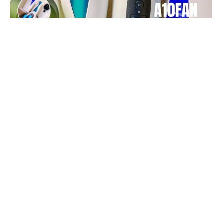
※この記事は広告を利用しています。
©A10ファン公式│OFFICIAL│A10FAN.COM｜37,000記事突破