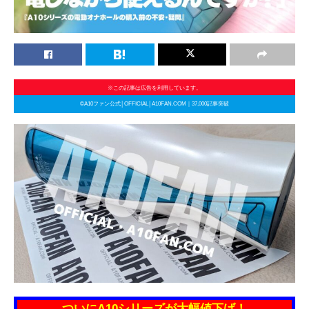
※この記事は広告を利用しています。
©A10ファン公式│OFFICIAL│A10FAN.COM｜37,000記事突破
ついにA10シリーズが大幅値下げ！