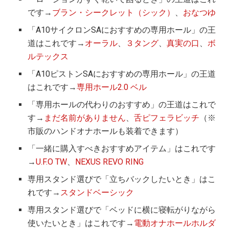
です→
ブラン・シークレット（シック）
、
おなつゆ
「A10サイクロンSAにおすすめの専用ホール」の王
道はこれです→
オーラル
、
３タング
、
真実の口
、
ボ
ルテックス
「A10ピストンSAにおすすめの専用ホール」の王道
はこれです→
専用ホール2.0 ベル
「専用ホールの代わりのおすすめ」の王道はこれで
す→
まだ名前がありません
、
舌ピフェラビッチ
（※
市販のハンドオナホールも装着できます）
「一緒に購入すべきおすすめアイテム」はこれです
→
U.F.O TW
、
NEXUS REVO RING
専用スタンド選びで「立ちバックしたいとき」はこ
れです→
スタンドベーシック
専用スタンド選びで「ベッドに横に寝転がりながら
使いたいとき」はこれです→
電動オナホールホルダ