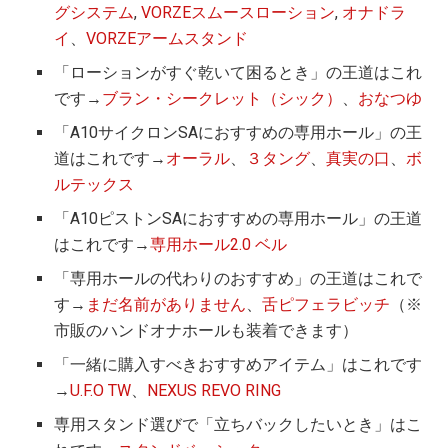
グシステム
,
VORZEスムースローション
,
オナドラ
イ
、
VORZEアームスタンド
「ローションがすぐ乾いて困るとき」の王道はこれ
です→
ブラン・シークレット（シック）
、
おなつゆ
「A10サイクロンSAにおすすめの専用ホール」の王
道はこれです→
オーラル
、
３タング
、
真実の口
、
ボ
ルテックス
「A10ピストンSAにおすすめの専用ホール」の王道
はこれです→
専用ホール2.0 ベル
「専用ホールの代わりのおすすめ」の王道はこれで
す→
まだ名前がありません
、
舌ピフェラビッチ
（※
市販のハンドオナホールも装着できます）
「一緒に購入すべきおすすめアイテム」はこれです
→
U.F.O TW
、
NEXUS REVO RING
専用スタンド選びで「立ちバックしたいとき」はこ