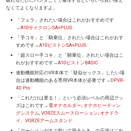
破れるたびにハンダごてで修理するといちいち買い換え
なくてよくなりますよ。
「フェラ」されたい場合はこれがおすすめです
→
A10サイクロンSA+PLUS
「手コキ」と「騎乗位」されたい場合はこれがおす
すめです→
A10ピストンSA+PLUS
「超スロー手コキ」と「騎乗位」されたい場合はこ
れがおすすめです→
A10ピストンBASIC
連動機能対応のVR本体で「疑似セックス」したい場
合は連動機能のある専用VR本体が必要です→
DPVR-
4D Pro
「これだけは要る！」という必須レベルの周辺グッ
ズはこれです→
電オナホルダー
,
オナホヒーティン
グシステム
,
VORZEスムースローション
,
オナドラ
イ
、
VORZEアームスタンド
「ローションがすぐ乾いて困るとき」の王道はこれ