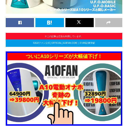
※この記事は広告を利用しています。
©A10ファン公式│OFFICIAL│A10FAN.COM｜37,000記事突破
ついにA10シリーズが大幅値下げ！