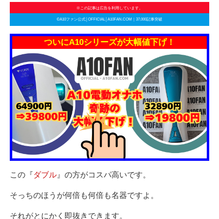
※この記事は広告を利用しています。
©A10ファン公式│OFFICIAL│A10FAN.COM｜37,000記事突破
ついにA10シリーズが大幅値下げ！
この『
ダブル
』の方がコスパ高いです。
そっちのほうが何倍も何倍も名器ですよ。
それがとにかく即抜きできます。