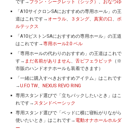
です→
ブラン・シークレット（シック）
、
おなつゆ
「A10サイクロンSAにおすすめの専用ホール」の王
道はこれです→
オーラル
、
３タング
、
真実の口
、
ボ
ルテックス
「A10ピストンSAにおすすめの専用ホール」の王道
はこれです→
専用ホール2.0 ベル
「専用ホールの代わりのおすすめ」の王道はこれで
す→
まだ名前がありません
、
舌ピフェラビッチ
（※
市販のハンドオナホールも装着できます）
「一緒に購入すべきおすすめアイテム」はこれです
→
U.F.O TW
、
NEXUS REVO RING
専用スタンド選びで「立ちバックしたいとき」はこ
れです→
スタンドベーシック
専用スタンド選びで「ベッドに横に寝転がりながら
使いたいとき」はこれです→
電動オナホールホルダ
ー