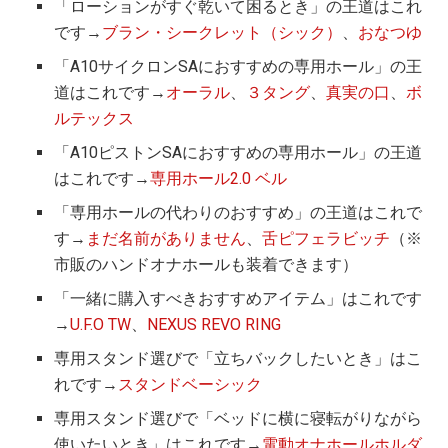
「ローションがすぐ乾いて困るとき」の王道はこれ
です→
ブラン・シークレット（シック）
、
おなつゆ
「A10サイクロンSAにおすすめの専用ホール」の王
道はこれです→
オーラル
、
３タング
、
真実の口
、
ボ
ルテックス
「A10ピストンSAにおすすめの専用ホール」の王道
はこれです→
専用ホール2.0 ベル
「専用ホールの代わりのおすすめ」の王道はこれで
す→
まだ名前がありません
、
舌ピフェラビッチ
（※
市販のハンドオナホールも装着できます）
「一緒に購入すべきおすすめアイテム」はこれです
→
U.F.O TW
、
NEXUS REVO RING
専用スタンド選びで「立ちバックしたいとき」はこ
れです→
スタンドベーシック
専用スタンド選びで「ベッドに横に寝転がりながら
使いたいとき」はこれです→
電動オナホールホルダ