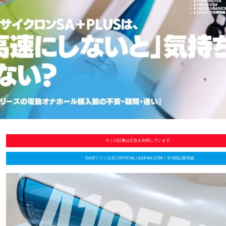
※この記事は広告を利用しています。
©A10ファン公式│OFFICIAL│A10FAN.COM｜37,000記事突破