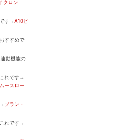
サイクロン
です→
A10ピ
おすすめで
は連動機能の
これです→
スムースロー
→
ブラン・
はこれです→