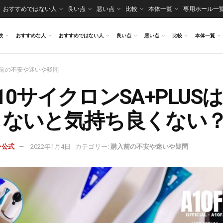
おすすめではない人
良い点
悪い点
比較
本体一覧
専用ホール一
験
おすすめな人
おすすめではない人
良い点
悪い点
比較
本体一覧
前の不安や迷いや疑問
10サイクロンSA+PLUS
しないと気持ち良くない
ン公式
2022年1月4日
カテゴリー:
購入前の不安や迷いや疑問