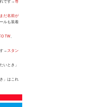
これです→
専
まだ名前が
ールも装着
F.O TW
、
す→
スタン
たいとき」
き」はこれ