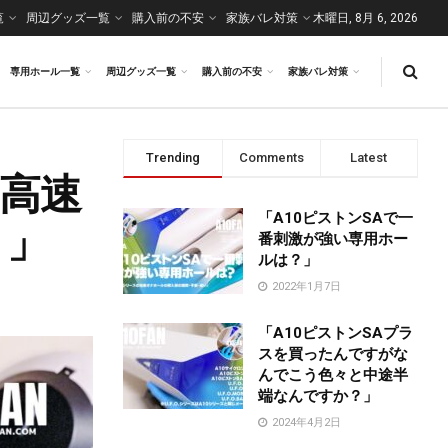
覧
周辺グッズ一覧
購入前の不安
家族バレ対策
木曜日, 8月 6, 2026
専用ホール一覧
周辺グッズ一覧
購入前の不安
家族バレ対策
Trending
Comments
Latest
は高速
「A10ピストンSAで一
？」
番刺激が強い専用ホー
ルは？」
2022年1月7日
「A10ピストンSAプラ
スを買ったんですがな
んでこう色々と中途半
端なんですか？」
2024年4月2日