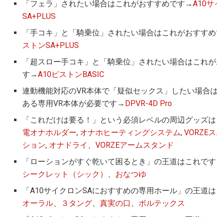
「フェラ」されたい場合はこれがおすすめです→
A10
SA+PLUS
「手コキ」と「騎乗位」されたい場合はこれがおすすめ
ストンSA+PLUS
「超スロー手コキ」と「騎乗位」されたい場合はこれが
す→
A10ピストンBASIC
連動機能対応のVR本体で「疑似セックス」したい場合
ある専用VR本体が必要です→
DPVR-4D Pro
「これだけは要る！」という必須レベルの周辺グッズは
電オナホルダー
,
オナホヒーティングシステム
,
VORZE
ション
,
オナドライ
、
VORZEアームスタンド
「ローションがすぐ乾いて困るとき」の王道はこれです
シークレット（シック）
、
おなつゆ
「A10サイクロンSAにおすすめの専用ホール」の王道
オーラル
、
３タング
、
真実の口
、
ボルテックス