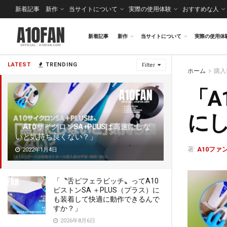
新着記事
新作
当サイトについて
実際の使用体験
おすすめな人
新着記事
新作
当サイトについて
実際の使用体
LATEST
TRENDING
Filter
ホーム
購入
「A
に
「A10サイクロンSA+PLUSは高速にしな
いと気持ち良くない？」
著:
A10ファ
2022年1月4日
「〝舌ピフェラビッチ〟ってA10
ピストンSA ＋PLUS（プラス）に
も装着して快適に動作できるんで
すか？」
2026年8月6日