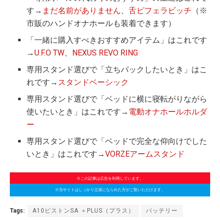
す→
まだ名前がありません
、
舌ピフェラビッチ
（※
市販のハンドオナホールも装着できます）
「一緒に購入すべきおすすめアイテム」はこれです
→
U.F.O TW
、
NEXUS REVO RING
専用スタンド選びで「立ちバックしたいとき」はこ
れです→
スタンドベーシック
専用スタンド選びで「ベッドに横に寝転がりながら
使いたいとき」はこれです→
電動オナホールホルダ
ー
専用スタンド選びで「ベッドで完全な仰向けでした
いとき」はこれです→
VORZEアームスタンド
※この記事は広告を利用しています。
※当サイトはしっかり立派になられた方がご覧いただけます。
Tags:
A10ピストンSA ＋PLUS（プラス）
バッテリー