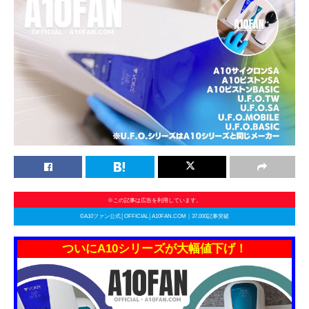
※この記事は広告を利用しています。
©A10ファン公式│OFFICIAL│A10FAN.COM｜37,000記事突破
ついにA10シリーズが大幅値下げ！