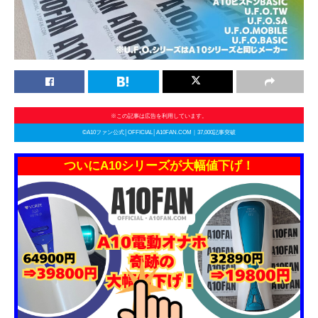
※この記事は広告を利用しています。
©A10ファン公式│OFFICIAL│A10FAN.COM｜37,000記事突破
ついにA10シリーズが大幅値下げ！