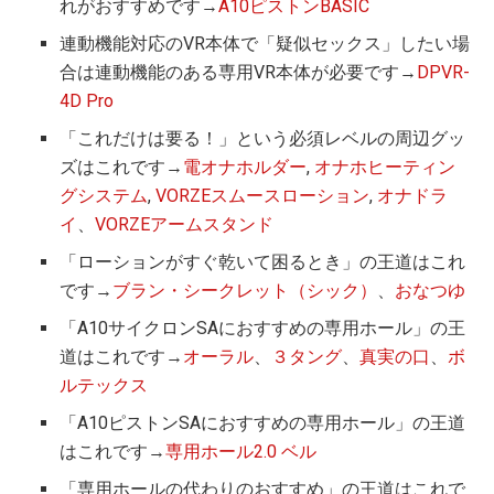
れがおすすめです→
A10ピストンBASIC
連動機能対応のVR本体で「疑似セックス」したい場
合は連動機能のある専用VR本体が必要です→
DPVR-
4D Pro
「これだけは要る！」という必須レベルの周辺グッ
ズはこれです→
電オナホルダー
,
オナホヒーティン
グシステム
,
VORZEスムースローション
,
オナドラ
イ
、
VORZEアームスタンド
「ローションがすぐ乾いて困るとき」の王道はこれ
です→
ブラン・シークレット（シック）
、
おなつゆ
「A10サイクロンSAにおすすめの専用ホール」の王
道はこれです→
オーラル
、
３タング
、
真実の口
、
ボ
ルテックス
「A10ピストンSAにおすすめの専用ホール」の王道
はこれです→
専用ホール2.0 ベル
「専用ホールの代わりのおすすめ」の王道はこれで