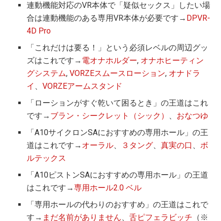
連動機能対応のVR本体で「疑似セックス」したい場
合は連動機能のある専用VR本体が必要です→
DPVR-
4D Pro
「これだけは要る！」という必須レベルの周辺グッ
ズはこれです→
電オナホルダー
,
オナホヒーティン
グシステム
,
VORZEスムースローション
,
オナドラ
イ
、
VORZEアームスタンド
「ローションがすぐ乾いて困るとき」の王道はこれ
です→
ブラン・シークレット（シック）
、
おなつゆ
「A10サイクロンSAにおすすめの専用ホール」の王
道はこれです→
オーラル
、
３タング
、
真実の口
、
ボ
ルテックス
「A10ピストンSAにおすすめの専用ホール」の王道
はこれです→
専用ホール2.0 ベル
「専用ホールの代わりのおすすめ」の王道はこれで
す→
まだ名前がありません
、
舌ピフェラビッチ
（※