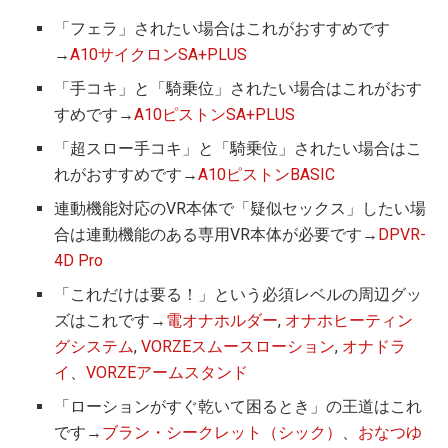
「フェラ」されたい場合はこれがおすすめです
→
A10サイクロンSA+PLUS
「手コキ」と「騎乗位」されたい場合はこれがおす
すめです→
A10ピストンSA+PLUS
「超スロー手コキ」と「騎乗位」されたい場合はこ
れがおすすめです→
A10ピストンBASIC
連動機能対応のVR本体で「疑似セックス」したい場
合は連動機能のある専用VR本体が必要です→
DPVR-
4D Pro
「これだけは要る！」という必須レベルの周辺グッ
ズはこれです→
電オナホルダー
,
オナホヒーティン
グシステム
,
VORZEスムースローション
,
オナドラ
イ
、
VORZEアームスタンド
「ローションがすぐ乾いて困るとき」の王道はこれ
です→
ブラン・シークレット（シック）
、
おなつゆ