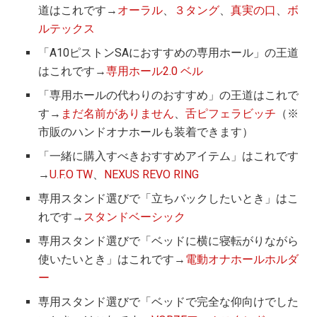
道はこれです→
オーラル
、
３タング
、
真実の口
、
ボ
ルテックス
「A10ピストンSAにおすすめの専用ホール」の王道
はこれです→
専用ホール2.0 ベル
「専用ホールの代わりのおすすめ」の王道はこれで
す→
まだ名前がありません
、
舌ピフェラビッチ
（※
市販のハンドオナホールも装着できます）
「一緒に購入すべきおすすめアイテム」はこれです
→
U.F.O TW
、
NEXUS REVO RING
専用スタンド選びで「立ちバックしたいとき」はこ
れです→
スタンドベーシック
専用スタンド選びで「ベッドに横に寝転がりながら
使いたいとき」はこれです→
電動オナホールホルダ
ー
専用スタンド選びで「ベッドで完全な仰向けでした