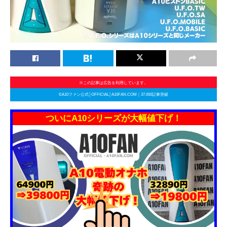
※この記事は広告を利用しています。
©A10ファン公式│OFFICIAL│A10FAN.COM｜37,000記事突破
ついにA10シリーズが大幅値下げ！