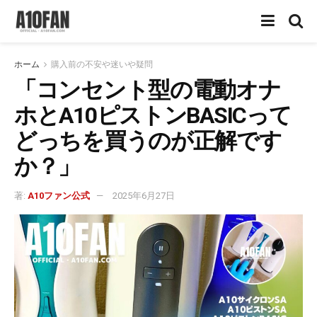
ホーム
購入前の不安や迷いや疑問
「コンセント型の電動オナ
ホとA10ピストンBASICって
どっちを買うのが正解です
か？」
著:
A10ファン公式
2025年6月27日