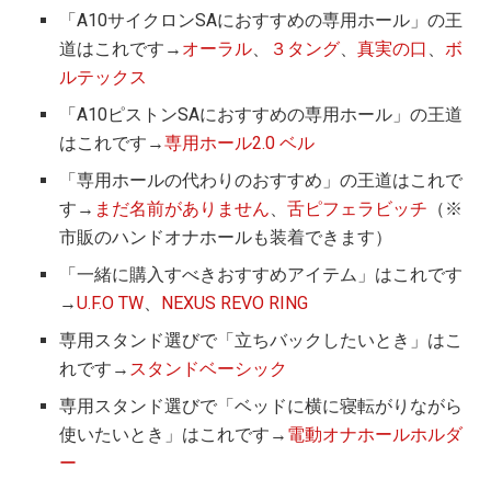
「A10サイクロンSAにおすすめの専用ホール」の王
道はこれです→
オーラル
、
３タング
、
真実の口
、
ボ
ルテックス
「A10ピストンSAにおすすめの専用ホール」の王道
はこれです→
専用ホール2.0 ベル
「専用ホールの代わりのおすすめ」の王道はこれで
す→
まだ名前がありません
、
舌ピフェラビッチ
（※
市販のハンドオナホールも装着できます）
「一緒に購入すべきおすすめアイテム」はこれです
→
U.F.O TW
、
NEXUS REVO RING
専用スタンド選びで「立ちバックしたいとき」はこ
れです→
スタンドベーシック
専用スタンド選びで「ベッドに横に寝転がりながら
使いたいとき」はこれです→
電動オナホールホルダ
ー