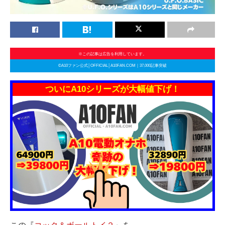
※この記事は広告を利用しています。
©A10ファン公式│OFFICIAL│A10FAN.COM｜37,000記事突破
ついにA10シリーズが大幅値下げ！