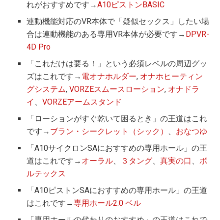
れがおすすめです→
A10ピストンBASIC
連動機能対応のVR本体で「疑似セックス」したい場
合は連動機能のある専用VR本体が必要です→
DPVR-
4D Pro
「これだけは要る！」という必須レベルの周辺グッ
ズはこれです→
電オナホルダー
,
オナホヒーティン
グシステム
,
VORZEスムースローション
,
オナドラ
イ
、
VORZEアームスタンド
「ローションがすぐ乾いて困るとき」の王道はこれ
です→
ブラン・シークレット（シック）
、
おなつゆ
「A10サイクロンSAにおすすめの専用ホール」の王
道はこれです→
オーラル
、
３タング
、
真実の口
、
ボ
ルテックス
「A10ピストンSAにおすすめの専用ホール」の王道
はこれです→
専用ホール2.0 ベル
「専用ホールの代わりのおすすめ」の王道はこれで