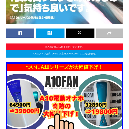
※この記事は広告を利用しています。
©A10ファン公式│OFFICIAL│A10FAN.COM｜37,000記事突破
ついにA10シリーズが大幅値下げ！