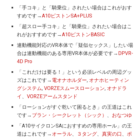
「手コキ」と「騎乗位」されたい場合はこれがおす
すめです→
A10ピストンSA+PLUS
「超スロー手コキ」と「騎乗位」されたい場合はこ
れがおすすめです→
A10ピストンBASIC
連動機能対応のVR本体で「疑似セックス」したい場
合は連動機能のある専用VR本体が必要です→
DPVR-
4D Pro
「これだけは要る！」という必須レベルの周辺グッ
ズはこれです→
電オナホルダー
,
オナホヒーティン
グシステム
,
VORZEスムースローション
,
オナドラ
イ
、
VORZEアームスタンド
「ローションがすぐ乾いて困るとき」の王道はこれ
です→
ブラン・シークレット（シック）
、
おなつゆ
「A10サイクロンSAにおすすめの専用ホール」の王
道はこれです→
オーラル
、
３タング
、
真実の口
、
ボ