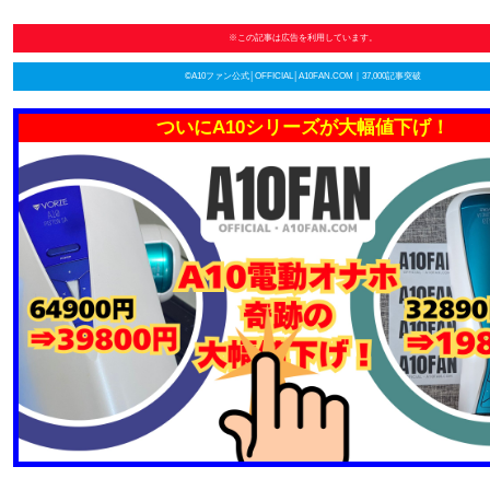
※この記事は広告を利用しています。
©A10ファン公式│OFFICIAL│A10FAN.COM｜37,000記事突破
ついにA10シリーズが大幅値下げ！