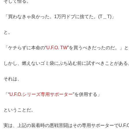
そして悟る。
「買わなきゃ良かった。1万円ドブに捨てた。(T＿T)」
と。
「ケチらずに本命の“
U.F.O. TW
”を買うべきだったのだ。」と
しかし、燃えないゴミ袋にぶち込む前に試すべきことがある
それは、
「“
U.F.O.シリーズ専用サポーター
”を併用する」
ということだ。
実は、上記の装着時の悪戦苦闘はその専用サポーターでU.F.O. 