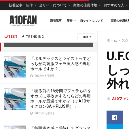
新着記事
新作
当サイトについて
実際の使用体験
おすすめな人
新着記事
新作
当サイトについて
実際の使用体
U.F.O. BASICは硬くて分厚いのでしっかり
吸着維持してくれずすぐ外れてしまう
LATEST
TRENDING
Filter
ホーム
欠点
2023年2月12日
U.
「ボルテックスとツイストってど
っちが高刺激フェラ挿入感の専用
し
ホールですか？」
2026年8月8日
外
「寝る前の15分間でフェラものを
オカズに即抜きするならどの専用
著:
A10ファ
ホールが最適ですか？（※A10サ
イクロンSA＋PLUS用）」
2026年8月8日
「亀頭責め感に期待してグランス