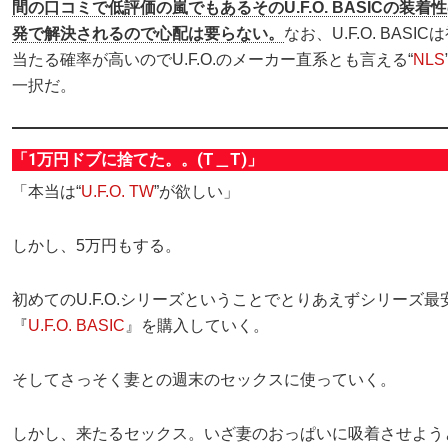
間の口コミで低評価の嵐でもあるそのU.F.O. BASICの装着
発で解決されるので心配は要らない。
なお、U.F.O. BASI
当たる確率が高いのでU.F.O.のメーカー直系とも言える“
NLS
一択だ。
「1万円ドブに捨てた。。(T＿T)」
「本当は“
U.F.O. TW
”が欲しい」
しかし、5万円もする。
初めてのU.F.O.シリーズということでとりあえずシリーズ最
『
U.F.O. BASIC
』を購入していく。
そしてさっそく妻との週末のセックスに使っていく。
しかし、来たるセックス。いざ妻のおっぱいに吸着させよう