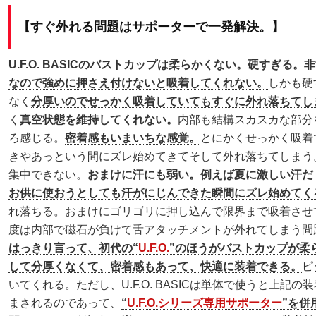
【すぐ外れる問題はサポーターで一発解決。】
U.F.O. BASICのバストカップは柔らかくない。硬すぎる。
なので強めに押さえ付けないと吸着してくれない。
しかも硬
なく
分厚いのでせっかく吸着していてもすぐに外れ落ちてし
く
真空状態を維持してくれない。
内部も結構スカスカな部分
ろ感じる。
密着感もいまいちな感覚。
とにかくせっかく吸着
きやあっという間にズレ始めてきてそして外れ落ちてしまう
集中できない。
おまけに汗にも弱い。例えば夏に激しい汗だ
お供に使おうとしても汗がにじんできた瞬間にズレ始めてく
れ落ちる。おまけにゴリゴリに押し込んで限界まで吸着させ
度は内部で磁石が負けて舌アタッチメントが外れてしまう問
はっきり言って、初代の“
U.F.O.
”のほうがバストカップが柔
して分厚くなくて、密着感もあって、快適に装着できる。
ピ
いてくれる。ただし、U.F.O. BASICは単体で使うと上記の
まされるのであって、
“
U.F.O.シリーズ専用サポーター
”を併