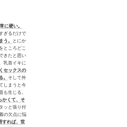
非常に硬い。
すぎるだけで
まう。
とにか
をところどこ
できたと思い
。乳首イキに
くセックスの
る。
そして外
てしまうと今
題も生じる。
らかくて、そ
タッと張り付
装着の欠点に悩
用すれば、世