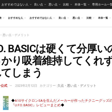
おすすめではない人
良い点
悪い点
比較
本体一覧
専用ホール一
験
おすすめな人
おすすめではない人
良い点
悪い点
比較
本体一覧
・悪い点・デメリット
F.O. BASICは硬くて分厚
っかり吸着維持してくれ
れてしまう
ン公式
2023年2月12日
カテゴリー:
欠点・悪い点・デメリット
C
U
.
F
.
O
.
B
A
S
I
◆
A10サイクロンSAを生んだメーカーが作ったチクニーグッズ
『U.F.O. BASIC』レビューまとめ
◆