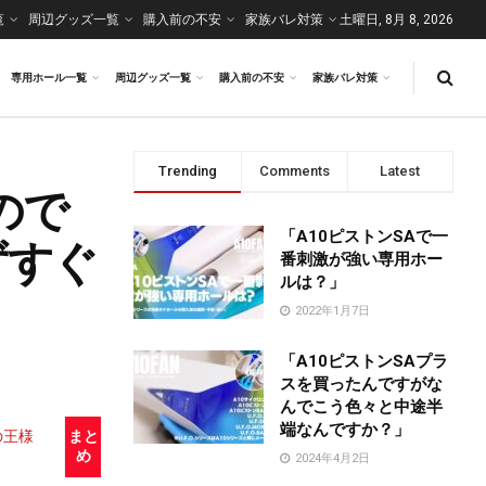
覧
周辺グッズ一覧
購入前の不安
家族バレ対策
土曜日, 8月 8, 2026
専用ホール一覧
周辺グッズ一覧
購入前の不安
家族バレ対策
Trending
Comments
Latest
いので
「A10ピストンSAで一
ずすぐ
番刺激が強い専用ホー
ルは？」
2022年1月7日
「A10ピストンSAプラ
スを買ったんですがな
んでこう色々と中途半
端なんですか？」
の王様
まと
め
2024年4月2日