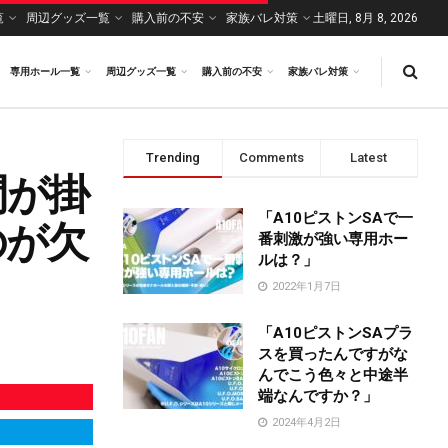
覧
周辺グッズ一覧
購入前の不安
家族バレ対策
土曜日, 8月 8, 2026
専用ホール一覧
周辺グッズ一覧
購入前の不安
家族バレ対策
Trending
Comments
Latest
間が掛
「A10ピストンSAで一
のが欠
番刺激が強い専用ホー
ルは？」
2022年1月7日
「A10ピストンSAプラ
スを買ったんですがな
んでこう色々と中途半
端なんですか？」
2024年4月2日