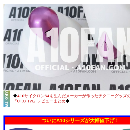
U.F.O. TW
◆
A10サイクロンSAを生んだメーカーが作ったチクニーグッズ
『U.F.O. TW』レビューまとめ
◆
ついにA10シリーズが大幅値下げ！