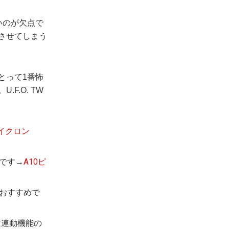
いのが欠点で
させてしまう
とって1番怖
F.O. TW
サイクロン
です→
A10ピ
おすすめで
は連動機能の