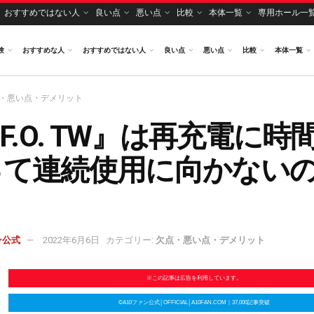
おすすめではない人
良い点
悪い点
比較
本体一覧
専用ホール一
験
おすすめな人
おすすめではない人
良い点
悪い点
比較
本体一覧
・悪い点・デメリット
.F.O. TW』は再充電に時
って連続使用に向かない
ン公式
2022年6月6日
カテゴリー:
欠点・悪い点・デメリット
※この記事は広告を利用しています。
©A10ファン公式│OFFICIAL│A10FAN.COM｜37,000記事突破