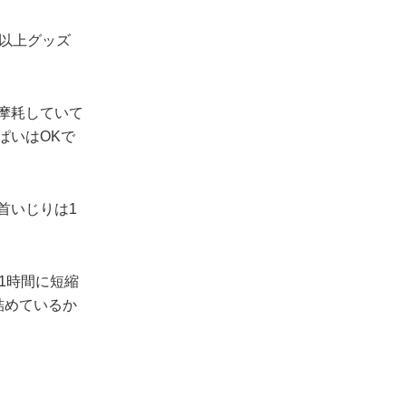
間以上グッズ
摩耗していて
ぱいはOKで
首いじりは1
ざ1時間に短縮
詰めているか