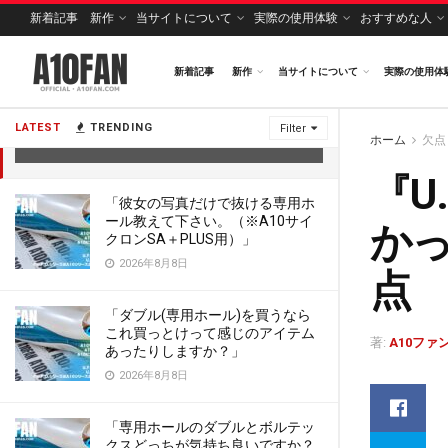
新着記事
新作
当サイトについて
実際の使用体験
おすすめな人
新着記事
新作
当サイトについて
実際の使用体
『U.F.O. TW』は再充電に時間が掛かって
連続使用に向かないのが欠点
LATEST
TRENDING
Filter
ホーム
欠点
2022年6月6日
『U
「彼女の写真だけで抜ける専用ホ
ール教えて下さい。（※A10サイ
か
クロンSA＋PLUS用）」
2026年8月8日
点
「ダブル(専用ホール)を買うなら
これ買っとけって感じのアイテム
著:
A10ファ
あったりしますか？」
2026年8月8日
「専用ホールのダブルとボルテッ
クスどっちが気持ち良いですか？