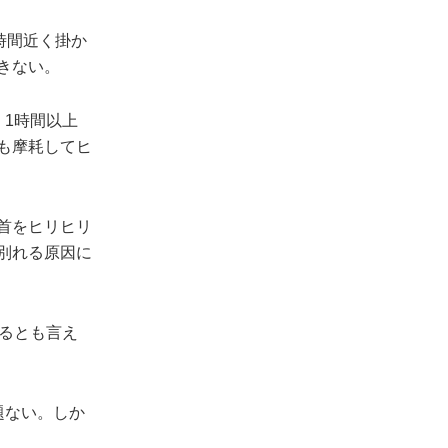
2時間近く掛か
きない。
。1時間以上
も摩耗してヒ
首をヒリヒリ
別れる原因に
いるとも言え
題ない。しか