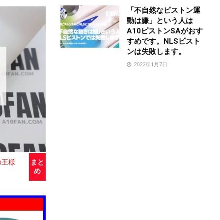
「不自然なピストン運
動は嫌」という人は
A10ピストンSAがおす
すめです。NLSピスト
ンは失敗します。
2022年1月7日
の王様
まと
め