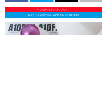
※この記事は広告を利用しています。
©A10ファン公式│OFFICIAL│A10FAN.COM｜37,000記事突破
U.F.O. TW
ま
◆
A10サイクロンSAを生んだメーカーが作ったチクニ
と
ーグッズの王様『U.F.O. TW』レビューまとめ
◆
め
ついにA10シリーズが大幅値下げ！