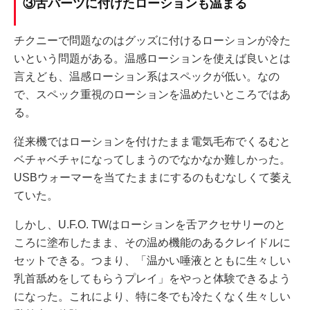
③舌パーツに付けたローションも温まる
チクニーで問題なのはグッズに付けるローションが冷た
いという問題がある。温感ローションを使えば良いとは
言えども、温感ローション系はスペックが低い。なの
で、スペック重視のローションを温めたいところではあ
る。
従来機ではローションを付けたまま電気毛布でくるむと
ベチャベチャになってしまうのでなかなか難しかった。
USBウォーマーを当てたままにするのもむなしくて萎え
ていた。
しかし、U.F.O. TWはローションを舌アクセサリーのと
ころに塗布したまま、その温め機能のあるクレイドルに
セットできる。つまり、「温かい唾液とともに生々しい
乳首舐めをしてもらうプレイ」をやっと体験できるよう
になった。これにより、特に冬でも冷たくなく生々しい