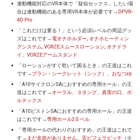
連動機能対応のVR本体で「疑似セックス」したい場
合は連動機能のある専用VR本体が必要です→
DPVR-
4D Pro
「これだけは要る！」という必須レベルの周辺グッ
ズはこれです→
電オナホルダー
,
オナホヒーティン
グシステム
,
VORZEスムースローション
,
オナドラ
イ
、
VORZEアームスタンド
「ローションがすぐ乾いて困るとき」の王道はこれ
です→
ブラン・シークレット（シック）
、
おなつゆ
「A10サイクロンSAにおすすめの専用ホール」の王
道はこれです→
オーラル
、
３タング
、
真実の口
、
ボ
ルテックス
「A10ピストンSAにおすすめの専用ホール」の王道
はこれです→
専用ホール2.0 ベル
「専用ホールの代わりのおすすめ」の王道はこれで
す→
まだ名前がありません
、
舌ピフェラビッチ
（※