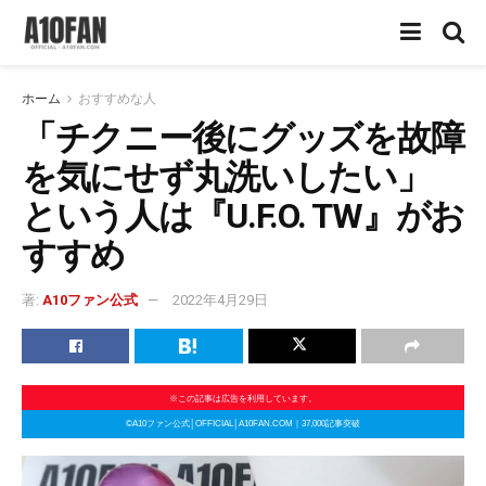
ホーム
おすすめな人
「チクニー後にグッズを故障
を気にせず丸洗いしたい」
という人は『U.F.O. TW』がお
すすめ
著:
A10ファン公式
2022年4月29日
※この記事は広告を利用しています。
©A10ファン公式│OFFICIAL│A10FAN.COM｜37,000記事突破