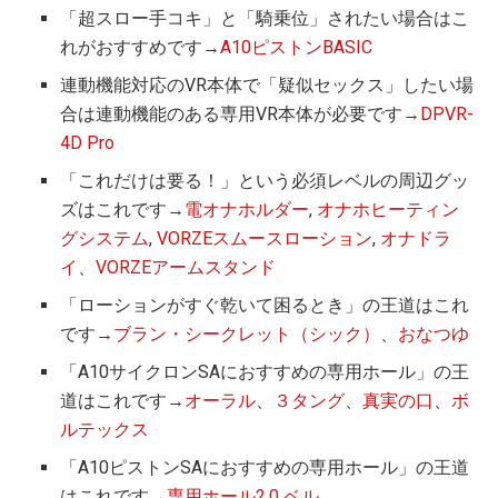
「超スロー手コキ」と「騎乗位」されたい場合はこ
れがおすすめです→
A10ピストンBASIC
連動機能対応のVR本体で「疑似セックス」したい場
合は連動機能のある専用VR本体が必要です→
DPVR-
4D Pro
「これだけは要る！」という必須レベルの周辺グッ
ズはこれです→
電オナホルダー
,
オナホヒーティン
グシステム
,
VORZEスムースローション
,
オナドラ
イ
、
VORZEアームスタンド
「ローションがすぐ乾いて困るとき」の王道はこれ
です→
ブラン・シークレット（シック）
、
おなつゆ
「A10サイクロンSAにおすすめの専用ホール」の王
道はこれです→
オーラル
、
３タング
、
真実の口
、
ボ
ルテックス
「A10ピストンSAにおすすめの専用ホール」の王道
はこれです→
専用ホール2.0 ベル