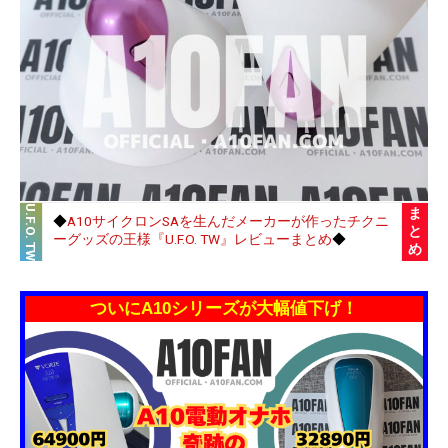
U.F.O. TW
ま
◆
A10サイクロンSAを生んだメーカーが作ったチクニ
と
ーグッズの王様『U.F.O. TW』レビューまとめ
◆
め
ついにA10シリーズが大幅値下げ！