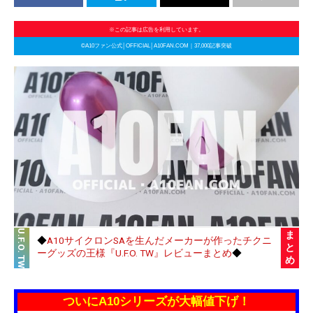
※この記事は広告を利用しています。
©A10ファン公式│OFFICIAL│A10FAN.COM｜37,000記事突破
U.F.O. TW
ま
◆
A10サイクロンSAを生んだメーカーが作ったチクニ
と
ーグッズの王様『U.F.O. TW』レビューまとめ
◆
め
ついにA10シリーズが大幅値下げ！