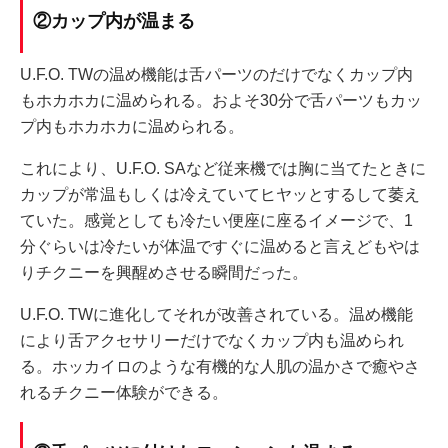
②カップ内が温まる
U.F.O. TWの温め機能は舌パーツのだけでなくカップ内
もホカホカに温められる。およそ30分で舌パーツもカッ
プ内もホカホカに温められる。
これにより、U.F.O. SAなど従来機では胸に当てたときに
カップが常温もしくは冷えていてヒヤッとするして萎え
ていた。感覚としても冷たい便座に座るイメージで、1
分ぐらいは冷たいが体温ですぐに温めると言えどもやは
りチクニーを興醒めさせる瞬間だった。
U.F.O. TWに進化してそれが改善されている。温め機能
により舌アクセサリーだけでなくカップ内も温められ
る。ホッカイロのような有機的な人肌の温かさで癒やさ
れるチクニー体験ができる。