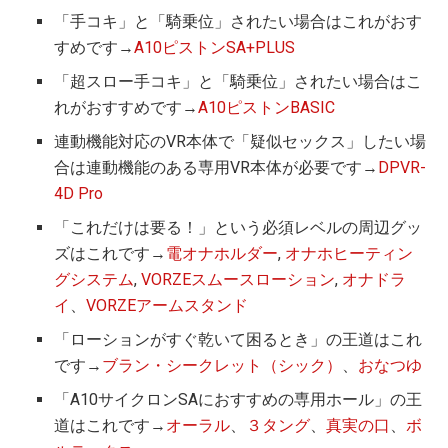
「手コキ」と「騎乗位」されたい場合はこれがおす
すめです→
A10ピストンSA+PLUS
「超スロー手コキ」と「騎乗位」されたい場合はこ
れがおすすめです→
A10ピストンBASIC
連動機能対応のVR本体で「疑似セックス」したい場
合は連動機能のある専用VR本体が必要です→
DPVR-
4D Pro
「これだけは要る！」という必須レベルの周辺グッ
ズはこれです→
電オナホルダー
,
オナホヒーティン
グシステム
,
VORZEスムースローション
,
オナドラ
イ
、
VORZEアームスタンド
「ローションがすぐ乾いて困るとき」の王道はこれ
です→
ブラン・シークレット（シック）
、
おなつゆ
「A10サイクロンSAにおすすめの専用ホール」の王
道はこれです→
オーラル
、
３タング
、
真実の口
、
ボ