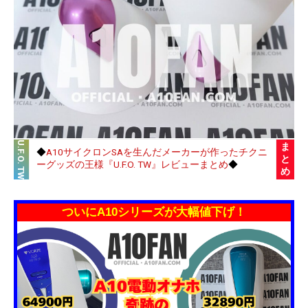
U.F.O. TW
ま
◆
A10サイクロンSAを生んだメーカーが作ったチクニ
と
ーグッズの王様『U.F.O. TW』レビューまとめ
◆
め
ついにA10シリーズが大幅値下げ！