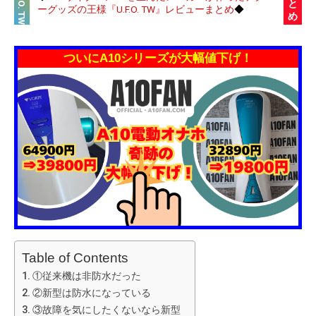
U.F.O. TW
と
ーグッズの王様『U.F.O. TW』レビューまとめ
◆
め
ついにA10シリーズが大幅値下げ！
Table of Contents
①従来機は非防水だった
②新型は防水になっている
③故障を気にしたくないなら新型