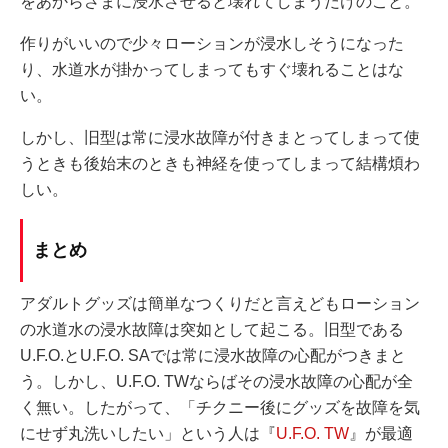
をあからさまに浸水させると壊れてしまうだけのこと。
作りがいいので少々ローションが浸水しそうになった
り、水道水が掛かってしまってもすぐ壊れることはな
い。
しかし、旧型は常に浸水故障が付きまとってしまって使
うときも後始末のときも神経を使ってしまって結構煩わ
しい。
まとめ
アダルトグッズは簡単なつくりだと言えどもローション
の水道水の浸水故障は突如として起こる。旧型である
U.F.O.とU.F.O. SAでは常に浸水故障の心配がつきまと
う。しかし、U.F.O. TWならばその浸水故障の心配が全
く無い。したがって、「チクニー後にグッズを故障を気
にせず丸洗いしたい」という人は『
U.F.O. TW
』が最適