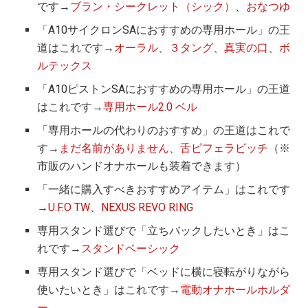
です→
ブラン・シークレット（シック）
、
おなつゆ
「A10サイクロンSAにおすすめの専用ホール」の王
道はこれです→
オーラル
、
３タング
、
真実の口
、
ボ
ルテックス
「A10ピストンSAにおすすめの専用ホール」の王道
はこれです→
専用ホール2.0 ベル
「専用ホールの代わりのおすすめ」の王道はこれで
す→
まだ名前がありません
、
舌ピフェラビッチ
（※
市販のハンドオナホールも装着できます）
「一緒に購入すべきおすすめアイテム」はこれです
→
U.F.O TW
、
NEXUS REVO RING
専用スタンド選びで「立ちバックしたいとき」はこ
れです→
スタンドベーシック
専用スタンド選びで「ベッドに横に寝転がりながら
使いたいとき」はこれです→
電動オナホールホルダ
ー