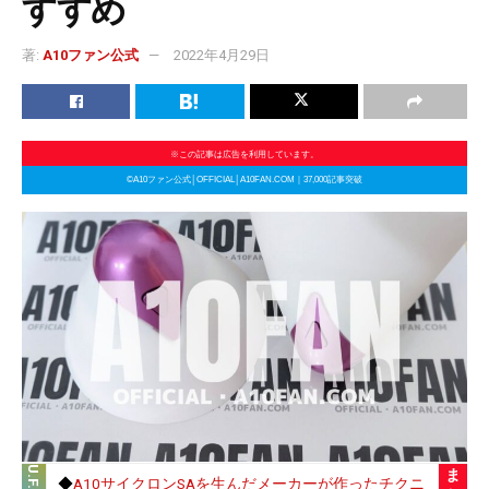
すすめ
著:
A10ファン公式
2022年4月29日
※この記事は広告を利用しています。
©A10ファン公式│OFFICIAL│A10FAN.COM｜37,000記事突破
ま
◆
A10サイクロンSAを生んだメーカーが作ったチクニ