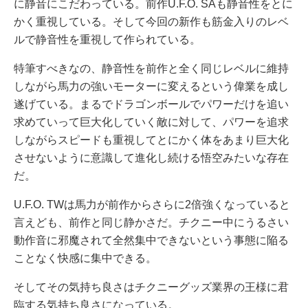
に静音にこだわっている。前作U.F.O. SAも静音性をとに
かく重視している。そして今回の新作も筋金入りのレベ
ルで静音性を重視して作られている。
特筆すべきなの、静音性を前作と全く同じレベルに維持
しながら馬力の強いモーターに変えるという偉業を成し
遂げている。まるでドラゴンボールでパワーだけを追い
求めていって巨大化していく敵に対して、パワーを追求
しながらスピードも重視してとにかく体をあまり巨大化
させないように意識して進化し続ける悟空みたいな存在
だ。
U.F.O. TWは馬力が前作からさらに2倍強くなっていると
言えども、前作と同じ静かさだ。チクニー中にうるさい
動作音に邪魔されて全然集中できないという事態に陥る
ことなく快感に集中できる。
そしてその気持ち良さはチクニーグッズ業界の王様に君
臨する気持ち良さになっている。