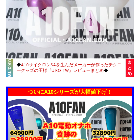
U.F.O. TW
ま
◆
A10サイクロンSAを生んだメーカーが作ったチクニ
と
ーグッズの王様『U.F.O. TW』レビューまとめ
◆
め
ついにA10シリーズが大幅値下げ！