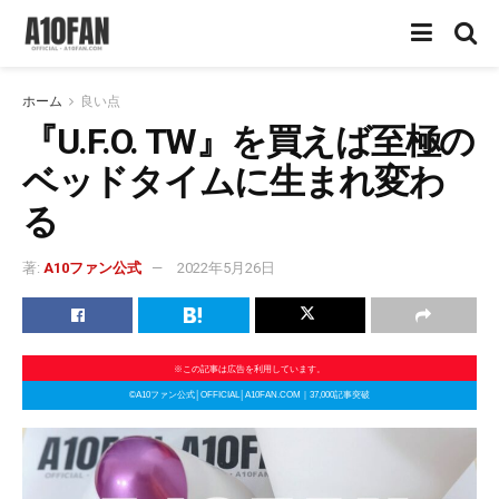
ホーム
良い点
『U.F.O. TW』を買えば至極の
ベッドタイムに生まれ変わ
る
著:
A10ファン公式
2022年5月26日
※この記事は広告を利用しています。
©A10ファン公式│OFFICIAL│A10FAN.COM｜37,000記事突破