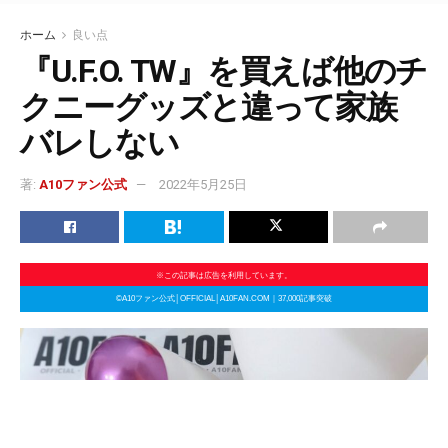
ホーム
良い点
『U.F.O. TW』を買えば他のチ
クニーグッズと違って家族
バレしない
著:
A10ファン公式
2022年5月25日
※この記事は広告を利用しています。
©A10ファン公式│OFFICIAL│A10FAN.COM｜37,000記事突破