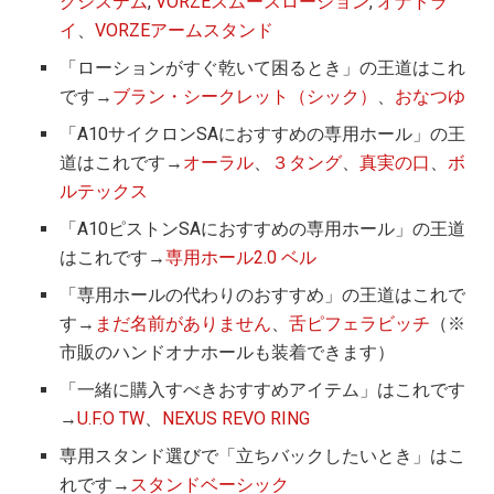
グシステム
,
VORZEスムースローション
,
オナドラ
イ
、
VORZEアームスタンド
「ローションがすぐ乾いて困るとき」の王道はこれ
です→
ブラン・シークレット（シック）
、
おなつゆ
「A10サイクロンSAにおすすめの専用ホール」の王
道はこれです→
オーラル
、
３タング
、
真実の口
、
ボ
ルテックス
「A10ピストンSAにおすすめの専用ホール」の王道
はこれです→
専用ホール2.0 ベル
「専用ホールの代わりのおすすめ」の王道はこれで
す→
まだ名前がありません
、
舌ピフェラビッチ
（※
市販のハンドオナホールも装着できます）
「一緒に購入すべきおすすめアイテム」はこれです
→
U.F.O TW
、
NEXUS REVO RING
専用スタンド選びで「立ちバックしたいとき」はこ
れです→
スタンドベーシック