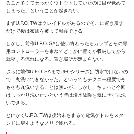
ること多くてせっかくウトウトしていたのに目が覚めて
しまった」ということが起きない。
まずU.F.O. TWはクレイドルがあるのでそこに置き戻す
だけで後は布団を被って就寝できる。
しかし、前作U.F.O. SAは使い終わったらカップとその専
用コントローラーを束ねてどこかに置くか収納してから
就寝する流れになる。置き場所が定まらない。
さらに前作U.F.O. SAまでUFOシリーズは防水ではないの
で、丸洗いできなかった。といってもチクニー程度でそ
もそも丸洗いすることは無いが。しかし、ちょっと今回
はしっかり洗いたいという時は浸水故障を気にせず丸洗
いできる。
とにかくU.F.O. TWは後始末もまるで電気ケトルをスタ
ンドに戻すようなノリで終わる。