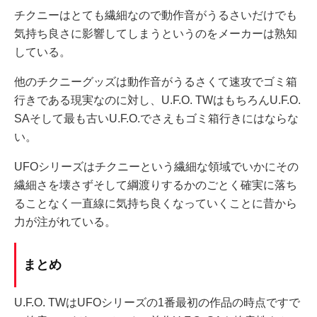
チクニーはとても繊細なので動作音がうるさいだけでも
気持ち良さに影響してしまうというのをメーカーは熟知
している。
他のチクニーグッズは動作音がうるさくて速攻でゴミ箱
行きである現実なのに対し、U.F.O. TWはもちろんU.F.O.
SAそして最も古いU.F.O.でさえもゴミ箱行きにはならな
い。
UFOシリーズはチクニーという繊細な領域でいかにその
繊細さを壊さずそして綱渡りするかのごとく確実に落ち
ることなく一直線に気持ち良くなっていくことに昔から
力が注がれている。
まとめ
U.F.O. TWはUFOシリーズの1番最初の作品の時点ですで