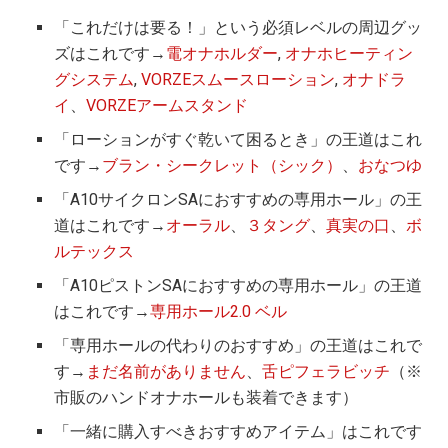
「これだけは要る！」という必須レベルの周辺グッ
ズはこれです→
電オナホルダー
,
オナホヒーティン
グシステム
,
VORZEスムースローション
,
オナドラ
イ
、
VORZEアームスタンド
「ローションがすぐ乾いて困るとき」の王道はこれ
です→
ブラン・シークレット（シック）
、
おなつゆ
「A10サイクロンSAにおすすめの専用ホール」の王
道はこれです→
オーラル
、
３タング
、
真実の口
、
ボ
ルテックス
「A10ピストンSAにおすすめの専用ホール」の王道
はこれです→
専用ホール2.0 ベル
「専用ホールの代わりのおすすめ」の王道はこれで
す→
まだ名前がありません
、
舌ピフェラビッチ
（※
市販のハンドオナホールも装着できます）
「一緒に購入すべきおすすめアイテム」はこれです