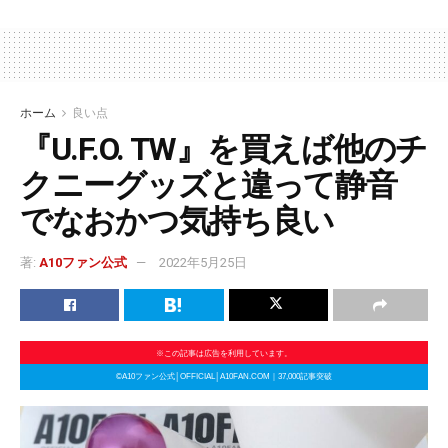
ホーム
良い点
『U.F.O. TW』を買えば他のチ
クニーグッズと違って静音
でなおかつ気持ち良い
著:
A10ファン公式
2022年5月25日
※この記事は広告を利用しています。
©A10ファン公式│OFFICIAL│A10FAN.COM｜37,000記事突破