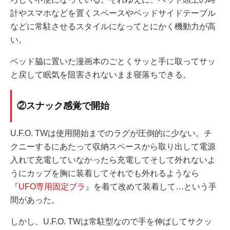
計やスマホなどを置くスペースやベッドサイドテーブル
などに常駐させるスタイルになってとにかく機動力が高
い。
ベッド脇に置いた漫画本のごとくサッと手に取ってサッ
と戻して眠気を阻害されないまま寝落ちできる。
②スナック感覚で開始
U.F.O. TWは使用開始までのラグが圧倒的に少ない。チ
クニーするにあたって収納スペースから取り出して電源
入れて充電していなかったら充電してそして外れないよ
うにカップを胸に装着してそれでも外れるようなら
『
UFO専用固定ブラ
』を着て改めて装着して…という手
間があった。
しかし、U.F.O. TWは常駐型なので手を伸ばしてサクッ