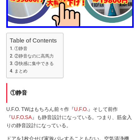
Table of Contents
①静音
②静音なのに高馬力
③快感に集中できる
まとめ
①静音
U.F.O. TWはもちろん前々作『
U.F.O.
』そして前作
『
U.F.O.SA
』も静音設計になっている。つまり、筋金入
りの静音設計になっている。
ドアを1枚介せば家族バレすることもない。空気清浄機