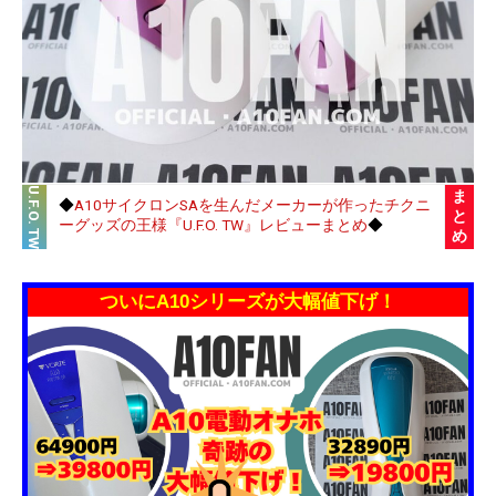
U.F.O. TW
ま
◆
A10サイクロンSAを生んだメーカーが作ったチクニ
と
ーグッズの王様『U.F.O. TW』レビューまとめ
◆
め
ついにA10シリーズが大幅値下げ！