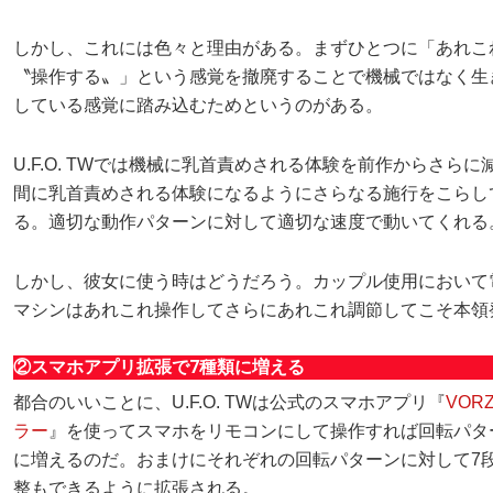
しかし、これには色々と理由がある。まずひとつに「あれこ
〝操作する〟」という感覚を撤廃することで機械ではなく生
している感覚に踏み込むためというのがある。
U.F.O. TWでは機械に乳首責めされる体験を前作からさら
間に乳首責めされる体験になるようにさらなる施行をこらし
る。適切な動作パターンに対して適切な速度で動いてくれる
しかし、彼女に使う時はどうだろう。カップル使用において
マシンはあれこれ操作してさらにあれこれ調節してこそ本領
②スマホアプリ拡張で7種類に増える
都合のいいことに、U.F.O. TWは公式のスマホアプリ『
VOR
ラー
』を使ってスマホをリモコンにして操作すれば回転パタ
に増えるのだ。おまけにそれぞれの回転パターンに対して7
整もできるように拡張される。