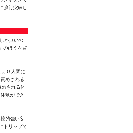
に強行突破し
類しか無いの
』のほうを買
Wはより人間に
首責めされる
首責めされる体
る体験ができ
比較的強い妄
にトリップで