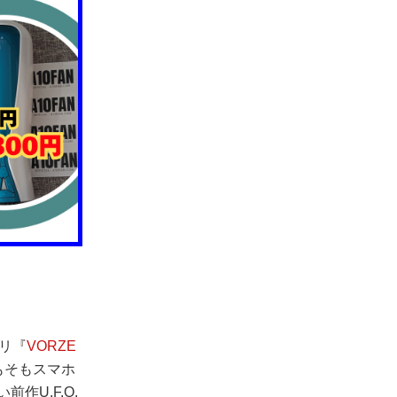
プリ『
VORZE
もそもスマホ
作U.F.O.