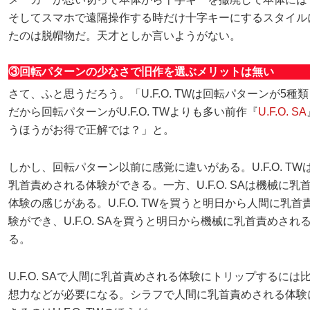
そしてスマホで遠隔操作する時だけ十字キーにするスタイル
たのは脱帽物だ。天才としか言いようがない。
③回転パターンの少なさで旧作を選ぶメリットは無い
さて、ふと思うだろう。「U.F.O. TWは回転パターンが5種
だから回転パターンがU.F.O. TWよりも多い前作『
U.F.O. SA
うほうがお得で正解では？」と。
しかし、回転パターン以前に感覚に違いがある。U.F.O. T
乳首責めされる体験ができる。一方、U.F.O. SAは機械に乳
体験の感じがある。U.F.O. TWを買うと明日から人間に乳
験ができ、U.F.O. SAを買うと明日から機械に乳首責めされ
る。
U.F.O. SAで人間に乳首責めされる体験にトリップするには
想力などが必要になる。シラフで人間に乳首責めされる体験