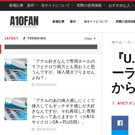
新着記事
新作
当サイトについて
実際の使用体験
おすすめな人
新着記事
新作
当サイトについて
実際の使用体
『U.F.O. TW』は「VORZEコントローラ
ー」で回転パターンを5種類から7種類に
拡張できる
LATEST
TRENDING
Filter
ホーム
良い
2022年8月9日
『U
「アナル好きなんで専用ホールの
ラフとナロウ両方とも買おうと思
ー
うんですが、挿入感ダブりません
よね？」
か
2026年8月6日
「アナルのあの挿入感しにくくて
著:
A10ファ
挿入してもギッチギチ感じが大好
きなんですが、それ再現した専用
ホールってありますか？（※A10
サイクロンSA＋PLUS用）」
2026年8月6日