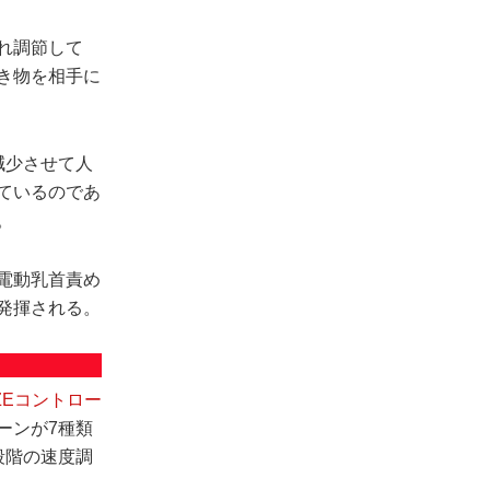
れ調節して
き物を相手に
に減少させて人
ているのであ
。
電動乳首責め
発揮される。
ZEコントロー
ーンが7種類
段階の速度調