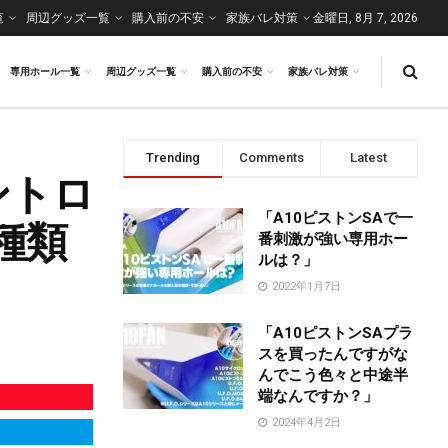
覧
周辺グッズ一覧
購入前の不安
家族バレ対策
金曜日, 8月 7, 2026
専用ホール一覧
周辺グッズ一覧
購入前の不安
家族バレ対策
Trending
Comments
Latest
コントロ
「A10ピストンSAで一
種類
番刺激が強い専用ホー
ルは？」
2022年1月7日
「A10ピストンSAプラ
スを買ったんですがな
んでこう色々と中途半
端なんですか？」
2024年4月2日