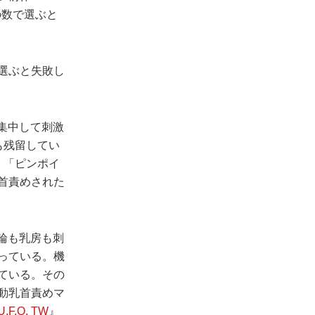
の数で選ぶと
選ぶと失敗し
に全集中して刺激
触も残留してい
め、「ピンポイ
首責めされた
く乳輪も乳房も刺
っている。機
ている。その
動乳首責めマ
U.F.O. TW
』