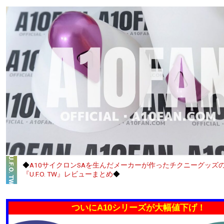
U.F.O. TW
◆
A10サイクロンSAを生んだメーカーが作ったチクニーグッズ
『U.F.O. TW』レビューまとめ
◆
ついにA10シリーズが大幅値下げ！