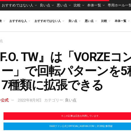
おすすめではない人
良い点
悪い点
比較
本体一覧
専用ホール一
験
おすすめな人
おすすめではない人
良い点
悪い点
比較
本体一覧
点
.F.O. TW』は「VORZE
ラー」で回転パターンを5
ら7種類に拡張できる
ン公式
2022年8月9日
カテゴリー:
良い点
※この記事は広告を利用しています。
©A10ファン公式│OFFICIAL│A10FAN.COM｜37,000記事突破