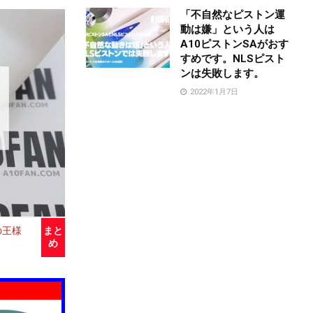
「不自然なピストン運
動は嫌」という人は
A10ピストンSAがおす
すめです。NLSピスト
ンは失敗します。
2022年1月7日
の王様
まと
め