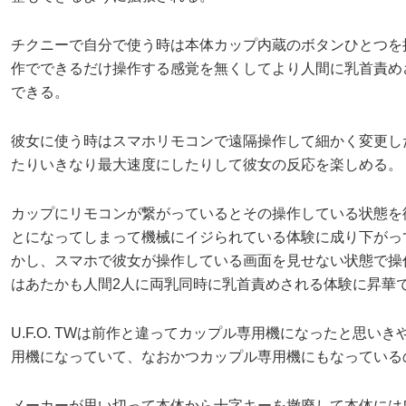
チクニーで自分で使う時は本体カップ内蔵のボタンひとつを
作でできるだけ操作する感覚を無くしてより人間に乳首責め
できる。
彼女に使う時はスマホリモコンで遠隔操作して細かく変更し
たりいきなり最大速度にしたりして彼女の反応を楽しめる。
カップにリモコンが繋がっているとその操作している状態を
とになってしまって機械にイジられている体験に成り下がっ
かし、スマホで彼女が操作している画面を見せない状態で操
はあたかも人間2人に両乳同時に乳首責めされる体験に昇華
U.F.O. TWは前作と違ってカップル専用機になったと思い
用機になっていて、なおかつカップル専用機にもなっている
メーカーが思い切って本体から十字キーを撤廃して本体には