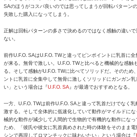
SAのほうがコスパ良いのでは思ってしまうが回転パターン
失敗した購入になってしまう。
正解は回転パターンの多さで決めるのではなく感触の違いで
ない。
前作U.F.O. SAはU.F.O. TWと違ってピンポイントに乳首
が来る。無骨で激しい。U.F.O. TWと比べると機械的な感
る。そして感触がU.F.O. TWに比べてソリッドだ。そのた
ントに乳首に全集中して無骨に激しくソリッドにガンガン乳
い」という場合は『
U.F.O. SA
』が最適でおすすめとなる。
一方、U.F.O. TWは前作U.F.O. SAと違って乳首だけでな
激する。そして全体的に低速化していて動作がマイルドにな
械的な動作が減少して人間的で生物的で有機的な動作になっ
ため、「彼氏や彼女に乳首責めされた時の体験をそのまま電
シンで再現してロマンチックに味わいたい」という場合は『