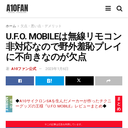
ホーム
欠点・悪い点・デメリット
U.F.O. MOBILEは無線リモコン
非対応なので野外羞恥プレイ
に不向きなのが欠点
著:
A10ファン公式
2023年1月6日
ま
M
E
◆
A10サイクロンSAを生んだメーカーが作ったチクニ
U
.
F
.
O
.
O
B
I
L
と
ーグッズの王様『U.F.O. MOBILE』レビューまとめ
◆
め
※この記事は広告を利用しています。