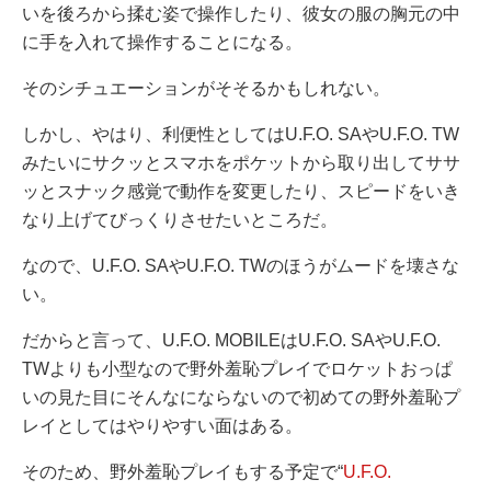
いを後ろから揉む姿で操作したり、彼女の服の胸元の中
に手を入れて操作することになる。
そのシチュエーションがそそるかもしれない。
しかし、やはり、利便性としてはU.F.O. SAやU.F.O. TW
みたいにサクッとスマホをポケットから取り出してササ
ッとスナック感覚で動作を変更したり、スピードをいき
なり上げてびっくりさせたいところだ。
なので、U.F.O. SAやU.F.O. TWのほうがムードを壊さな
い。
だからと言って、U.F.O. MOBILEはU.F.O. SAやU.F.O.
TWよりも小型なので野外羞恥プレイでロケットおっぱ
いの見た目にそんなにならないので初めての野外羞恥プ
レイとしてはやりやすい面はある。
そのため、野外羞恥プレイもする予定で“
U.F.O.