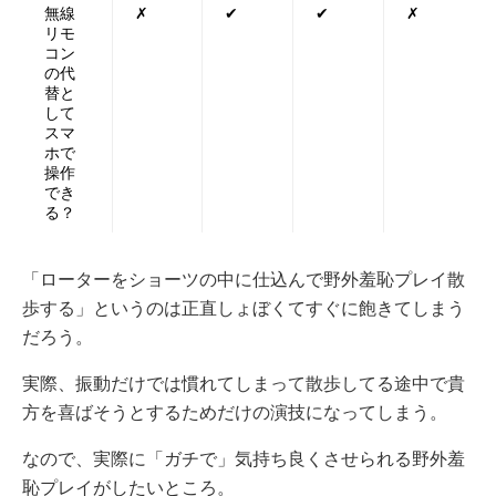
無線
✗
✔
✔
✗
リモ
コン
の代
替と
して
スマ
ホで
操作
でき
る？
「ローターをショーツの中に仕込んで野外羞恥プレイ散
歩する」というのは正直しょぼくてすぐに飽きてしまう
だろう。
実際、振動だけでは慣れてしまって散歩してる途中で貴
方を喜ばそうとするためだけの演技になってしまう。
なので、実際に「ガチで」気持ち良くさせられる野外羞
恥プレイがしたいところ。