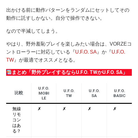
出かける前に動作パターンをランダムにセットしてその
動作に託すしかない。自分で操作できない。
なので半減してしまう。
やはり、野外羞恥プレイを楽しみたい場合は、VORZEコ
ントローラーに対応している『
U.F.O. SA
』か『
U.F.O.
TW
』が最適でオススメとなる。
まとめ「野外プレイするならU.F.O. TWかU.F.O. SA」
U.F.O.
U.F.O.
U.F.O.
U.F.O.
比較
MOBI
TW
SA
BASIC
LE
無線
✗
✗
✗
✗
リモ
コン
はあ
る？