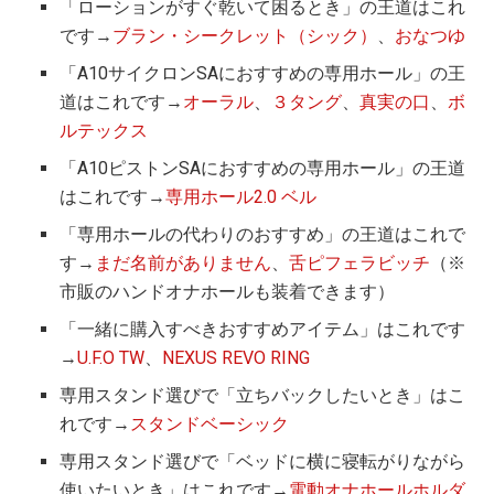
「ローションがすぐ乾いて困るとき」の王道はこれ
です→
ブラン・シークレット（シック）
、
おなつゆ
「A10サイクロンSAにおすすめの専用ホール」の王
道はこれです→
オーラル
、
３タング
、
真実の口
、
ボ
ルテックス
「A10ピストンSAにおすすめの専用ホール」の王道
はこれです→
専用ホール2.0 ベル
「専用ホールの代わりのおすすめ」の王道はこれで
す→
まだ名前がありません
、
舌ピフェラビッチ
（※
市販のハンドオナホールも装着できます）
「一緒に購入すべきおすすめアイテム」はこれです
→
U.F.O TW
、
NEXUS REVO RING
専用スタンド選びで「立ちバックしたいとき」はこ
れです→
スタンドベーシック
専用スタンド選びで「ベッドに横に寝転がりながら
使いたいとき」はこれです→
電動オナホールホルダ