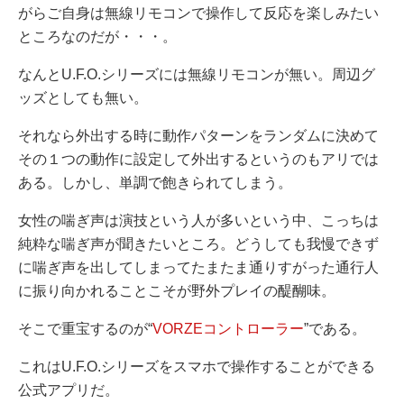
がらご自身は無線リモコンで操作して反応を楽しみたい
ところなのだが・・・。
なんとU.F.O.シリーズには無線リモコンが無い。周辺グ
ッズとしても無い。
それなら外出する時に動作パターンをランダムに決めて
その１つの動作に設定して外出するというのもアリでは
ある。しかし、単調で飽きられてしまう。
女性の喘ぎ声は演技という人が多いという中、こっちは
純粋な喘ぎ声が聞きたいところ。どうしても我慢できず
に喘ぎ声を出してしまってたまたま通りすがった通行人
に振り向かれることこそが野外プレイの醍醐味。
そこで重宝するのが“
VORZEコントローラー
”である。
これはU.F.O.シリーズをスマホで操作することができる
公式アプリだ。