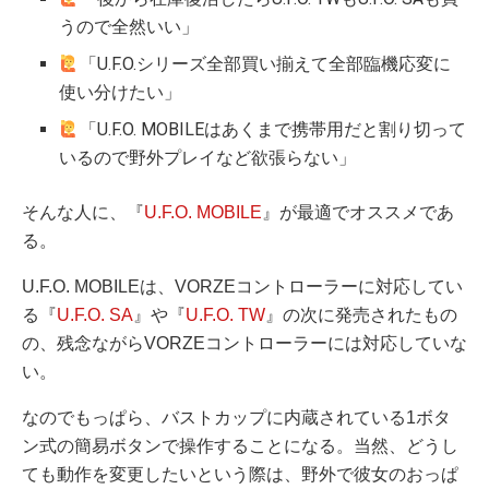
うので全然いい」
「U.F.O.シリーズ全部買い揃えて全部臨機応変に
使い分けたい」
「U.F.O. MOBILEはあくまで携帯用だと割り切って
いるので野外プレイなど欲張らない」
そんな人に、『
U.F.O. MOBILE
』が最適でオススメであ
る。
U.F.O. MOBILEは、VORZEコントローラーに対応してい
る『
U.F.O. SA
』や『
U.F.O. TW
』の次に発売されたもの
の、残念ながらVORZEコントローラーには対応していな
い。
なのでもっぱら、バストカップに内蔵されている1ボタ
ン式の簡易ボタンで操作することになる。当然、どうし
ても動作を変更したいという際は、野外で彼女のおっぱ