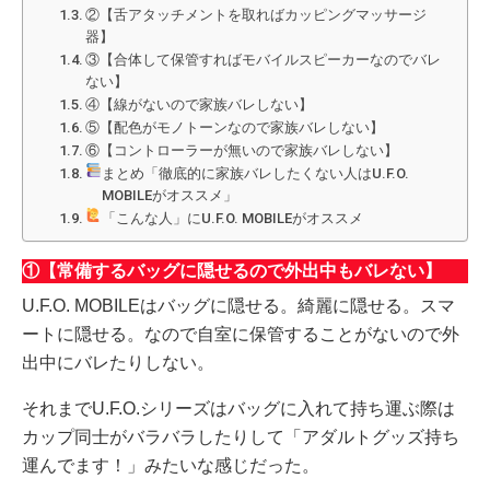
②【舌アタッチメントを取ればカッピングマッサージ
器】
③【合体して保管すればモバイルスピーカーなのでバレ
ない】
④【線がないので家族バレしない】
⑤【配色がモノトーンなので家族バレしない】
⑥【コントローラーが無いので家族バレしない】
まとめ「徹底的に家族バレしたくない人はU.F.O.
MOBILEがオススメ」
「こんな人」にU.F.O. MOBILEがオススメ
①【常備するバッグに隠せるので外出中もバレない】
U.F.O. MOBILEはバッグに隠せる。綺麗に隠せる。スマ
ートに隠せる。なので自室に保管することがないので外
出中にバレたりしない。
それまでU.F.O.シリーズはバッグに入れて持ち運ぶ際は
カップ同士がバラバラしたりして「アダルトグッズ持ち
運んでます！」みたいな感じだった。