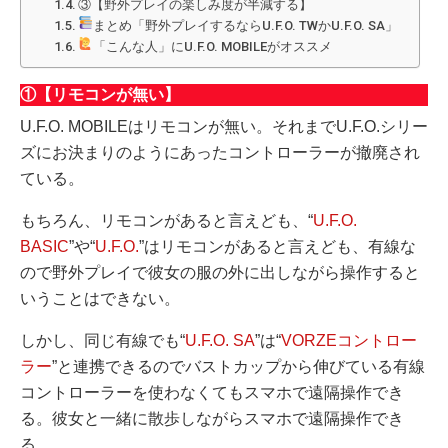
③【野外プレイの楽しみ度が半減する】
まとめ「野外プレイするならU.F.O. TWかU.F.O. SA」
「こんな人」にU.F.O. MOBILEがオススメ
①【リモコンが無い】
U.F.O. MOBILEはリモコンが無い。それまでU.F.O.シリー
ズにお決まりのようにあったコントローラーが撤廃され
ている。
もちろん、リモコンがあると言えども、“
U.F.O.
BASIC
”や“
U.F.O.
”はリモコンがあると言えども、有線な
ので野外プレイで彼女の服の外に出しながら操作すると
いうことはできない。
しかし、同じ有線でも“
U.F.O. SA
”は“
VORZEコントロー
ラー
”と連携できるのでバストカップから伸びている有線
コントローラーを使わなくてもスマホで遠隔操作でき
る。彼女と一緒に散歩しながらスマホで遠隔操作でき
る。