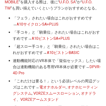
MOBILE
”を購入する際は、後に“
U.F.O. SA
”か“
U.F.O.
TW
”も買い揃えていくというプランがおすすめとなる。
「フェラ」されたい場合はこれがおすすめです
→
A10サイクロンSA+PLUS
「手コキ」と「騎乗位」されたい場合はこれがおす
すめです→
A10ピストンSA+PLUS
「超スロー手コキ」と「騎乗位」されたい場合はこ
れがおすすめです→
A10ピストンBASIC
連動機能対応のVR本体で「疑似セックス」したい場
合は連動機能のある専用VR本体が必要です→
DPVR-
4D Pro
「これだけは要る！」という必須レベルの周辺グッ
ズはこれです→
電オナホルダー
,
オナホヒーティン
グシステム
,
VORZEスムースローション
,
オナドラ
イ
、
VORZEアームスタンド