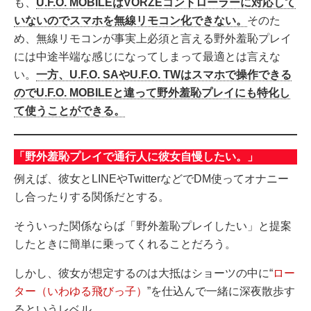
も、
U.F.O. MOBILEはVORZEコントローラーに対応して
いないのでスマホを無線リモコン化できない。
そのた
め、無線リモコンが事実上必須と言える野外羞恥プレイ
には中途半端な感じになってしまって最適とは言えな
い。
一方、U.F.O. SAやU.F.O. TWはスマホで操作できる
のでU.F.O. MOBILEと違って野外羞恥プレイにも特化し
て使うことができる。
「野外羞恥プレイで通行人に彼女自慢したい。」
例えば、彼女とLINEやTwitterなどでDM使ってオナニー
し合ったりする関係だとする。
そういった関係ならば「野外羞恥プレイしたい」と提案
したときに簡単に乗ってくれることだろう。
しかし、彼女が想定するのは大抵はショーツの中に“
ロー
ター（いわゆる飛びっ子）
”を仕込んで一緒に深夜散歩す
るというレベル。