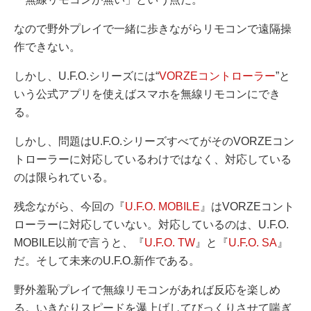
なので野外プレイで一緒に歩きながらリモコンで遠隔操
作できない。
しかし、U.F.O.シリーズには“
VORZEコントローラー
”と
いう公式アプリを使えばスマホを無線リモコンにでき
る。
しかし、問題はU.F.O.シリーズすべてがそのVORZEコン
トローラーに対応しているわけではなく、対応している
のは限られている。
残念ながら、今回の『
U.F.O. MOBILE
』はVORZEコント
ローラーに対応していない。対応しているのは、U.F.O.
MOBILE以前で言うと、『
U.F.O. TW
』と『
U.F.O. SA
』
だ。そして未来のU.F.O.新作である。
野外羞恥プレイで無線リモコンがあれば反応を楽しめ
る。いきなりスピードを瀑上げしてびっくりさせて喘ぎ