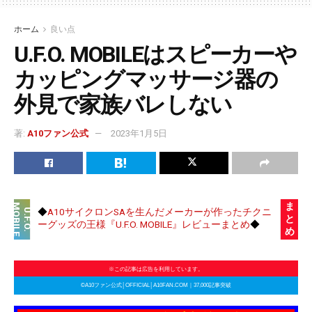
ホーム
良い点
U.F.O. MOBILEはスピーカーや
カッピングマッサージ器の
外見で家族バレしない
著:
A10ファン公式
2023年1月5日
ま
M
E
◆
A10サイクロンSAを生んだメーカーが作ったチクニ
U
.
F
.
O
.
O
B
I
L
と
ーグッズの王様『U.F.O. MOBILE』レビューまとめ
◆
め
※この記事は広告を利用しています。
©A10ファン公式│OFFICIAL│A10FAN.COM｜37,000記事突破