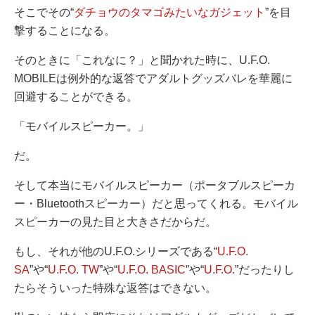
そこでその“
ダチョウのタマゴみたいなガジェット
”を目
撃することになる。
そのときに「これなに？」と聞かれた時に、U.F.O.
MOBILEは例外的な返答でアダルトグッズバレを華麗に
回避することができる。
「モバイルスピーカー。」
だ。
そして本当にモバイルスピーカー（ポータブルスピーカ
ー・Bluetoothスピーカー）だと思ってくれる。モバイル
スピーカーの見た目と大きさだからだ。
もし、それが他のU.F.O.シリーズである“
U.F.O.
SA
”や“
U.F.O. TW
”や“
U.F.O. BASIC
”や“
U.F.O.
”だったりし
たらそういった特殊な返答はできない。