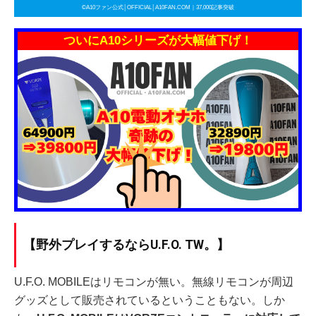
©A10ファン公式│OFFICIAL│A10FAN.COM｜37,000記事突破
ついにA10シリーズが大幅値下げ！
【野外プレイするならU.F.O. TW。】
U.F.O. MOBILEはリモコンが無い。無線リモコンが周辺
グッズとして販売されているということもない。しか