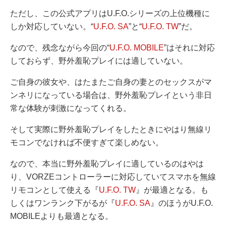
ただし、この公式アプリはU.F.O.シリーズの上位機種に
しか対応していない。“
U.F.O. SA
”と“
U.F.O. TW
”だ。
なので、残念ながら今回の“
U.F.O. MOBILE
”はそれに対応
しておらず、野外羞恥プレイには適していない。
ご自身の彼女や、はたまたご自身の妻とのセックスがマ
ンネリになっている場合は、野外羞恥プレイという非日
常な体験が刺激になってくれる。
そして実際に野外羞恥プレイをしたときにやはり無線リ
モコンでなければ不便すぎて楽しめない。
なので、本当に野外羞恥プレイに適しているのはやは
り、VORZEコントローラーに対応していてスマホを無線
リモコンとして使える『
U.F.O. TW
』が最適となる。も
しくはワンランク下がるが『
U.F.O. SA
』のほうがU.F.O.
MOBILEよりも最適となる。