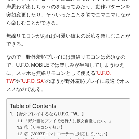
声思わず出しちゃうのを狙ってみたり、動作パターンを
突如変更したり、そういったことを隣でニマニマしなが
ら楽しむことができる。
無線リモコンがあれば可愛い彼女の反応を楽しむことが
できる。
なので、野外羞恥プレイには無線リモコンは必須なの
で、U.F.O. MOBILEでは楽しみが半減してしまうゆえ
に、スマホを無線リモコンとして使える“
U.F.O.
TW
”や“
U.F.O. SA
”のほうが野外羞恥プレイに最適でオス
スメなのである。
Table of Contents
【野外プレイするならU.F.O. TW。】
「野外羞恥プレイで通行人に彼女自慢したい。」
①【リモコンが無い】
②【VORZEコントローラーに対応していない】